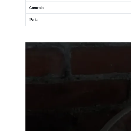
Controlo
País