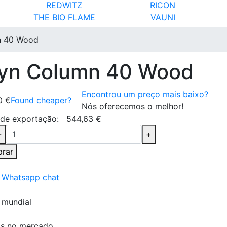
REDWITZ
RICON
THE BIO FLAME
VAUNI
mn 40 Wood
alyn Column 40 Wood
Encontrou um preço mais baixo?
0 €
Found cheaper?
Nós oferecemos o melhor!
 de exportação:
544,63 €
-
+
rar
e Whatsapp chat
 mundial
os no mercado