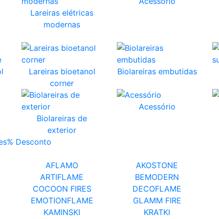
Acessório
Lareiras elétricas
modernas
l
Lareiras bioetanol
Biolareiras embutidas
corner
Acessório
Biolareiras de
exterior
es
% Desconto
AFLAMO
AKOSTONE
ARTIFLAME
BEMODERN
COCOON FIRES
DECOFLAME
EMOTIONFLAME
GLAMM FIRE
KAMINSKI
KRATKI