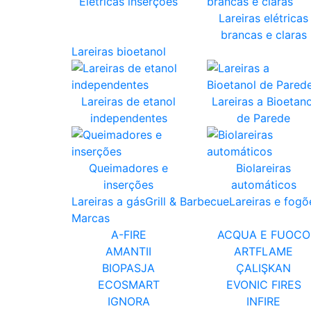
Elétricas inserções
Lareiras elétricas
brancas e claras
Lareiras bioetanol
Lareiras de etanol
Lareiras a Bioetano
independentes
de Parede
Queimadores e
Biolareiras
inserções
automáticos
Lareiras a gás
Grill & Barbecue
Lareiras e fogõ
Marcas
A-FIRE
ACQUA E FUOCO
AMANTII
ARTFLAME
BIOPASJA
ÇALIŞKAN
ECOSMART
EVONIC FIRES
IGNORA
INFIRE