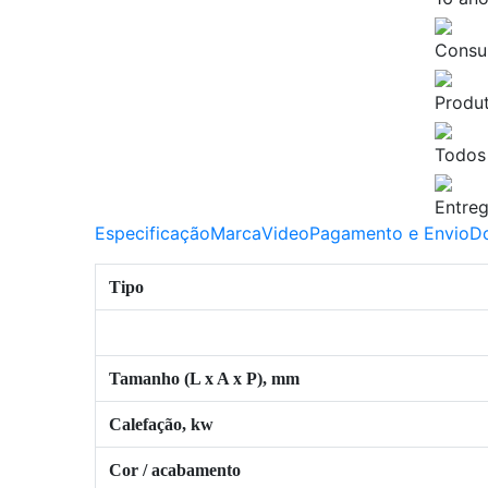
Consul
Produt
Todos
Entreg
Especificação
Marca
Video
Pagamento e Envio
D
Tipo
Tamanho (L x A x P), mm
Calefação, kw
Cor / acabamento