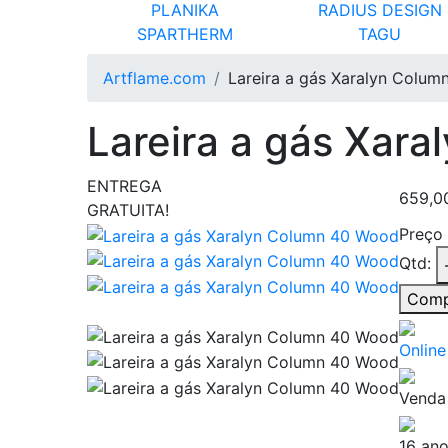
PLANIKA
RADIUS DESIGN
SPARTHERM
TAGU
Artflame.com
Lareira a gás Xaralyn Colu
Lareira a gás Xar
ENTREGA
659,0
GRATUITA!
Preço
Qtd:
Comp
Onlin
Venda
16 an