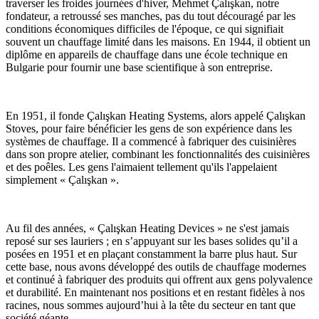
traverser les froides journées d'hiver, Mehmet Çalışkan, notre
fondateur, a retroussé ses manches, pas du tout découragé par les
conditions économiques difficiles de l'époque, ce qui signifiait
souvent un chauffage limité dans les maisons. En 1944, il obtient un
diplôme en appareils de chauffage dans une école technique en
Bulgarie pour fournir une base scientifique à son entreprise.
En 1951, il fonde Çalışkan Heating Systems, alors appelé Çalışkan
Stoves, pour faire bénéficier les gens de son expérience dans les
systèmes de chauffage. Il a commencé à fabriquer des cuisinières
dans son propre atelier, combinant les fonctionnalités des cuisinières
et des poêles. Les gens l'aimaient tellement qu'ils l'appelaient
simplement « Çalışkan ».
Au fil des années, « Çalışkan Heating Devices » ne s'est jamais
reposé sur ses lauriers ; en s’appuyant sur les bases solides qu’il a
posées en 1951 et en plaçant constamment la barre plus haut. Sur
cette base, nous avons développé des outils de chauffage modernes
et continué à fabriquer des produits qui offrent aux gens polyvalence
et durabilité. En maintenant nos positions et en restant fidèles à nos
racines, nous sommes aujourd’hui à la tête du secteur en tant que
société géante.