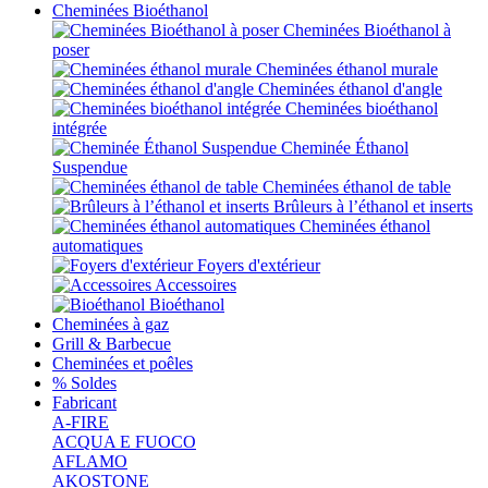
Cheminées Bioéthanol
Cheminées Bioéthanol à
poser
Cheminées éthanol murale
Cheminées éthanol d'angle
Cheminées bioéthanol
intégrée
Cheminée Éthanol
Suspendue
Cheminées éthanol de table
Brûleurs à l’éthanol et inserts
Cheminées éthanol
automatiques
Foyers d'extérieur
Accessoires
Bioéthanol
Cheminées à gaz
Grill & Barbecue
Cheminées et poêles
% Soldes
Fabricant
A-FIRE
ACQUA E FUOCO
AFLAMO
AKOSTONE