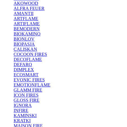
AKOWOOD
ALFRA FEUER
AMANTII
ARTFLAME
ARTIFLAME
BEMODERN
BIOKAMINO
BIONLOV
BIOPASJA
ÇALIŞKAN
COCOON FIRES
DECOFLAME
DEFARO
DIMPLEX
ECOSMART
EVONIC FIRES
EMOTIONFLAME
GLAMM FIRE
ICON FIRES
GLOSS FIRE
IGNORA
INFIRE
KAMINSKI
KRATKI
MAISON FIRE