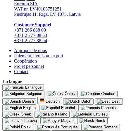
Eurotop SIA
VAT nr. LV40103751251
Piedrujas 11, Rīga, LV-1073, Latvia
Сustomer Support
+371 266 888 00
+371 2 777 88 53
+371 2 777 88 54
À propos de nous
Paiement, livraison, export
Coopération
Projet personnel
Contact
La langue
La langue
Bulgarian
Česky
Croatian
Danish
Deutsch
Dutch
Eesti
English
Español
Français
Greek
Italiano
Latviešu
Lietuvių
Magyar
Norsk
Polski
Português
Romana