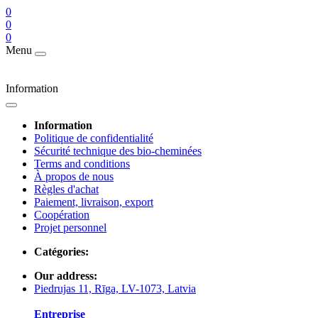
0
0
0
Menu
Information
Information
Politique de confidentialité
Sécurité technique des bio-cheminées
Terms and conditions
À propos de nous
Règles d'achat
Paiement, livraison, export
Coopération
Projet personnel
Catégories:
Our address:
Piedrujas 11, Rīga, LV-1073, Latvia
Entreprise