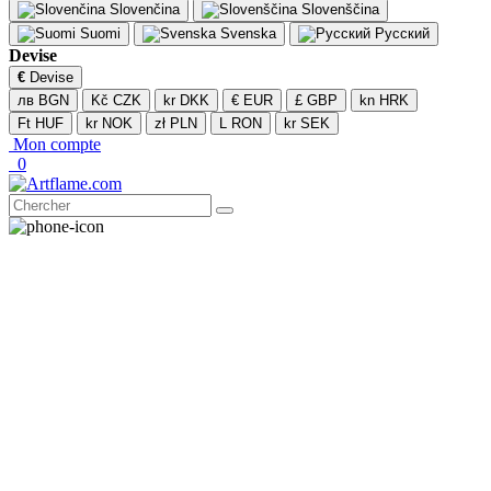
Slovenčina
Slovenščina
Suomi
Svenska
Русский
Devise
€
Devise
лв BGN
Kč CZK
kr DKK
€ EUR
£ GBP
kn HRK
Ft HUF
kr NOK
zł PLN
L RON
kr SEK
Mon compte
0