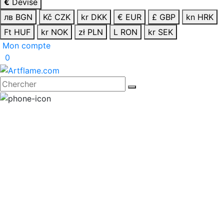
€
Devise
лв BGN
Kč CZK
kr DKK
€ EUR
£ GBP
kn HRK
Ft HUF
kr NOK
zł PLN
L RON
kr SEK
Mon compte
0