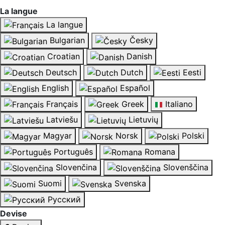
La langue
La langue
Bulgarian
Česky
Croatian
Danish
Deutsch
Dutch
Eesti
English
Español
Français
Greek
Italiano
Latviešu
Lietuvių
Magyar
Norsk
Polski
Português
Romana
Slovenčina
Slovenščina
Suomi
Svenska
Русский
Devise