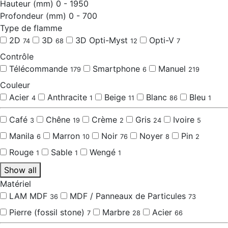
Hauteur (mm)
0
-
1950
Profondeur (mm)
0
-
700
Type de flamme
2D
3D
3D Opti-Myst
Opti-V
74
68
12
7
Contrôle
Télécommande
Smartphone
Manuel
179
6
219
Couleur
Acier
Anthracite
Beige
Blanc
Bleu
4
1
11
86
1
Café
Chêne
Crème
Gris
Ivoire
3
19
2
24
5
Manila
Marron
Noir
Noyer
Pin
6
10
76
8
2
Rouge
Sable
Wengé
1
1
1
Show all
Matériel
LAM MDF
MDF / Panneaux de Particules
36
73
Pierre (fossil stone)
Marbre
Acier
7
28
66