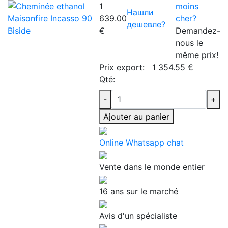
1
moins
Нашли
639.00
cher?
дешевле?
€
Demandez-
nous le
même prix!
Prix export:
1 354.55 €
Qté:
-
+
Ajouter au panier
Online Whatsapp chat
Vente dans le monde entier
16 ans sur le marché
Avis d'un spécialiste