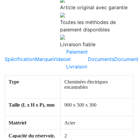
Article original avec garantie
Toutes les méthodes de
paiement disponibles
Livraison fiable
Paiement
Spécification
Marque
Video
et
Documents
Document
Livraison
Type
Cheminées électriques
encastrables
Taille (L x H x P), mm
900 x 500 x 300
Matériel
Acier
Capacité du réservoir,
2