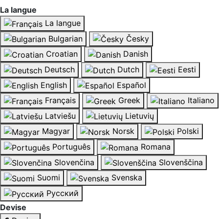
La langue
La langue
Bulgarian
Česky
Croatian
Danish
Deutsch
Dutch
Eesti
English
Español
Français
Greek
Italiano
Latviešu
Lietuvių
Magyar
Norsk
Polski
Português
Romana
Slovenčina
Slovenščina
Suomi
Svenska
Русский
Devise