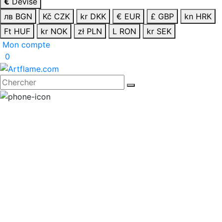
€
Devise
лв BGN
Kč CZK
kr DKK
€ EUR
£ GBP
kn HRK
Ft HUF
kr NOK
zł PLN
L RON
kr SEK
Mon compte
0