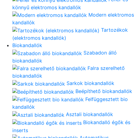
könnyű elektromos kandallók
Modern elektromos
kandallók
Tartozékok
(elektromos kandallók)
Biokandallók
Szabadon álló
biokandallók
Falra szerelhető
biokandallók
Sarkok biokandallók
Beépíthető biokandallók
Felfüggesztett bio
kandallók
Asztali biokandallók
Biokandalló égők és
inserts
Automatikus