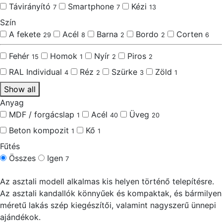
Távirányító
Smartphone
Kézi
7
7
13
Szín
A fekete
Acél
Barna
Bordo
Corten
29
8
2
2
6
Fehér
Homok
Nyír
Piros
15
1
2
2
RAL Individual
Réz
Szürke
Zöld
4
2
3
1
Show all
Anyag
MDF / forgácslap
Acél
Üveg
1
40
20
Beton kompozit
Kő
1
1
Fűtés
Összes
Igen
7
Az asztali modell alkalmas kis helyen történő telepítésre.
Az asztali kandallók könnyűek és kompaktak, és bármilyen
méretű lakás szép kiegészítői, valamint nagyszerű ünnepi
ajándékok.