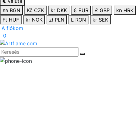
€
Valuta
лв BGN
Kč CZK
kr DKK
€ EUR
£ GBP
kn HRK
Ft HUF
kr NOK
zł PLN
L RON
kr SEK
A fiókom
0