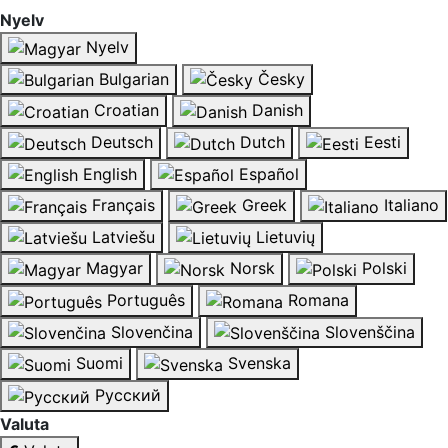
Nyelv
Nyelv
Bulgarian
Česky
Croatian
Danish
Deutsch
Dutch
Eesti
English
Español
Français
Greek
Italiano
Latviešu
Lietuvių
Magyar
Norsk
Polski
Português
Romana
Slovenčina
Slovenščina
Suomi
Svenska
Русский
Valuta