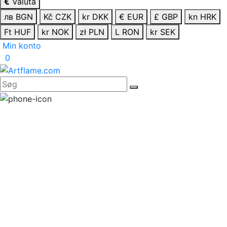
€
Valuta
лв BGN
Kč CZK
kr DKK
€ EUR
£ GBP
kn HRK
Ft HUF
kr NOK
zł PLN
L RON
kr SEK
Min konto
0