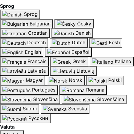
Sprog
Sprog
Bulgarian
Česky
Croatian
Danish
Deutsch
Dutch
Eesti
English
Español
Français
Greek
Italiano
Latviešu
Lietuvių
Magyar
Norsk
Polski
Português
Romana
Slovenčina
Slovenščina
Suomi
Svenska
Русский
Valuta