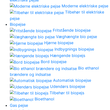
Moderne elektriske pejse
Tilbehør til elektriske
pejse
Biopejse
Fritstående biopejse
Væghængte bio pejse
Hjørne biopejse
Indbygnings biopejse
Hængende biopejs
Bord biopejse
Bio ethanol
brændere og indsatse
Automatisk biopejse
Udendørs biopejse
Tilbehør til biopejs
Bioethanol
Gas pejse