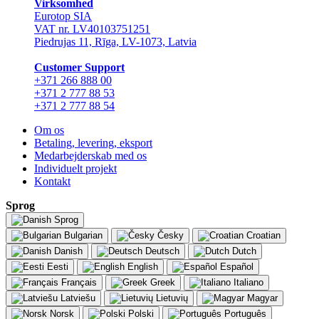
Virksomhed
Eurotop SIA
VAT nr. LV40103751251
Piedrujas 11, Rīga, LV-1073, Latvia
Сustomer Support
+371 266 888 00
+371 2 777 88 53
+371 2 777 88 54
Om os
Betaling, levering, eksport
Medarbejderskab med os
Individuelt projekt
Kontakt
Sprog
Sprog
Bulgarian
Česky
Croatian
Danish
Deutsch
Dutch
Eesti
English
Español
Français
Greek
Italiano
Latviešu
Lietuvių
Magyar
Norsk
Polski
Português