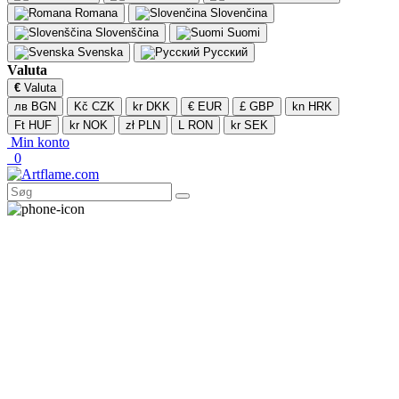
Romana
Slovenčina
Slovenščina
Suomi
Svenska
Русский
Valuta
€
Valuta
лв BGN
Kč CZK
kr DKK
€ EUR
£ GBP
kn HRK
Ft HUF
kr NOK
zł PLN
L RON
kr SEK
Min konto
0