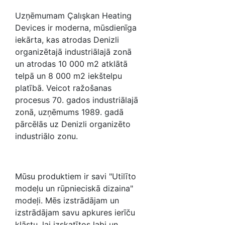
Uzņēmumam Çalışkan Heating
Devices ir moderna, mūsdienīga
iekārta, kas atrodas Denizli
organizētajā industriālajā zonā
un atrodas 10 000 m2 atklātā
telpā un 8 000 m2 iekštelpu
platībā. Veicot ražošanas
procesus 70. gados industriālajā
zonā, uzņēmums 1989. gadā
pārcēlās uz Denizli organizēto
industriālo zonu.
Mūsu produktiem ir savi "Utilīto
modeļu un rūpnieciskā dizaina"
modeļi. Mēs izstrādājam un
izstrādājam savu apkures ierīču
klāstu, lai izskatītos labi un