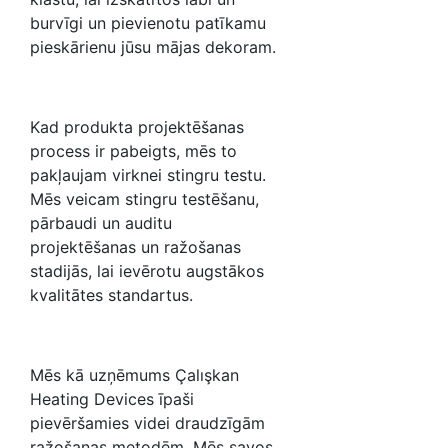
burvīgi un pievienotu patīkamu
pieskārienu jūsu mājas dekoram.
Kad produkta projektēšanas
process ir pabeigts, mēs to
pakļaujam virknei stingru testu.
Mēs veicam stingru testēšanu,
pārbaudi un auditu
projektēšanas un ražošanas
stadijās, lai ievērotu augstākos
kvalitātes standartus.
Mēs kā uzņēmums Çalışkan
Heating Devices īpaši
pievēršamies videi draudzīgām
ražošanas metodēm. Mēs savos