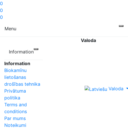
0
0
0
Menu
Valoda
Information
Information
Biokamīnu
lietošanas
drošības tehnika
Valoda
Privātuma
politika
Terms and
conditions
Par mums
Noteikumi