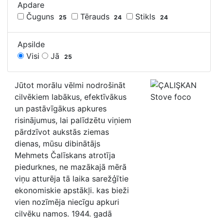
Apdare
Čuguns
Tērauds
Stikls
25
24
24
Apsilde
Visi
Jā
25
Jūtot morālu vēlmi nodrošināt
cilvēkiem labākus, efektīvākus
un pastāvīgākus apkures
risinājumus, lai palīdzētu viņiem
pārdzīvot aukstās ziemas
dienas, mūsu dibinātājs
Mehmets Čalīskans atrotīja
piedurknes, ne mazākajā mērā
viņu atturēja tā laika sarežģītie
ekonomiskie apstākļi. kas bieži
vien nozīmēja niecīgu apkuri
cilvēku namos. 1944. gadā