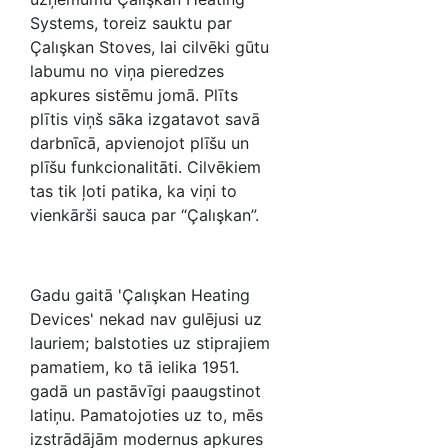
Systems, toreiz sauktu par
Çalışkan Stoves, lai cilvēki gūtu
labumu no viņa pieredzes
apkures sistēmu jomā. Plīts
plītis viņš sāka izgatavot savā
darbnīcā, apvienojot plīšu un
plīšu funkcionalitāti. Cilvēkiem
tas tik ļoti patika, ka viņi to
vienkārši sauca par “Çalışkan”.
Gadu gaitā 'Çalışkan Heating
Devices' nekad nav gulējusi uz
lauriem; balstoties uz stiprajiem
pamatiem, ko tā ielika 1951.
gadā un pastāvīgi paaugstinot
latiņu. Pamatojoties uz to, mēs
izstrādājām modernus apkures