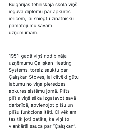
Bulgārijas tehniskajā skolā viņš
ieguva diplomu par apkures
ierīcēm, lai sniegtu zinātnisku
pamatojumu savam
uzņēmumam.
1951. gadā viņš nodibināja
uzņēmumu Çalışkan Heating
Systems, toreiz sauktu par
Çalışkan Stoves, lai cilvēki gūtu
labumu no viņa pieredzes
apkures sistēmu jomā. Plīts
plītis viņš sāka izgatavot savā
darbnīcā, apvienojot plīšu un
plīšu funkcionalitāti. Cilvēkiem
tas tik ļoti patika, ka viņi to
vienkārši sauca par “Çalışkan”.