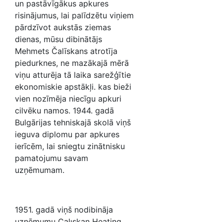
un pastāvīgākus apkures
risinājumus, lai palīdzētu viņiem
pārdzīvot aukstās ziemas
dienas, mūsu dibinātājs
Mehmets Čalīskans atrotīja
piedurknes, ne mazākajā mērā
viņu atturēja tā laika sarežģītie
ekonomiskie apstākļi. kas bieži
vien nozīmēja niecīgu apkuri
cilvēku namos. 1944. gadā
Bulgārijas tehniskajā skolā viņš
ieguva diplomu par apkures
ierīcēm, lai sniegtu zinātnisku
pamatojumu savam
uzņēmumam.
1951. gadā viņš nodibināja
uzņēmumu Çalışkan Heating