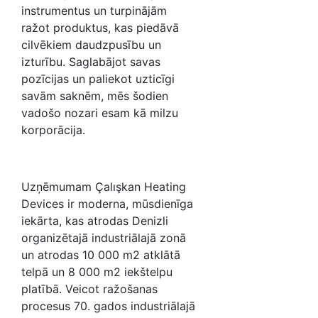
instrumentus un turpinājām
ražot produktus, kas piedāvā
cilvēkiem daudzpusību un
izturību. Saglabājot savas
pozīcijas un paliekot uzticīgi
savām saknēm, mēs šodien
vadošo nozari esam kā milzu
korporācija.
Uzņēmumam Çalışkan Heating
Devices ir moderna, mūsdienīga
iekārta, kas atrodas Denizli
organizētajā industriālajā zonā
un atrodas 10 000 m2 atklātā
telpā un 8 000 m2 iekštelpu
platībā. Veicot ražošanas
procesus 70. gados industriālajā