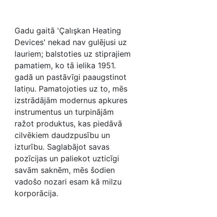
Gadu gaitā 'Çalışkan Heating
Devices' nekad nav gulējusi uz
lauriem; balstoties uz stiprajiem
pamatiem, ko tā ielika 1951.
gadā un pastāvīgi paaugstinot
latiņu. Pamatojoties uz to, mēs
izstrādājām modernus apkures
instrumentus un turpinājām
ražot produktus, kas piedāvā
cilvēkiem daudzpusību un
izturību. Saglabājot savas
pozīcijas un paliekot uzticīgi
savām saknēm, mēs šodien
vadošo nozari esam kā milzu
korporācija.