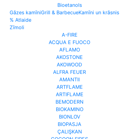
Bioetanols
Gāzes kamīni
Grill & Barbecue
Kamīni un krāsnis
% Atlaide
Zīmoli
A-FIRE
ACQUA E FUOCO
AFLAMO
AKOSTONE
AKOWOOD
ALFRA FEUER
AMANTII
ARTFLAME
ARTIFLAME
BEMODERN
BIOKAMINO
BIONLOV
BIOPASJA
ÇALIŞKAN
COCOON FIRES