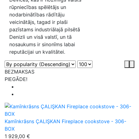
rūpniecības spēlētājs un
nodarbinātības rādītāju
veicinātājs, tagad ir plaši
pazīstams industriālajā pilsētā
Denizli un visā valstī, un tā
nosaukums ir sinonīms labai
reputācijai un kvalitātei.
BEZMAKSAS
PIEGĀDE!
Kamīnkrāsns ÇALIŞKAN Fireplace cookstove - 306-
BOX
1 929,00 €