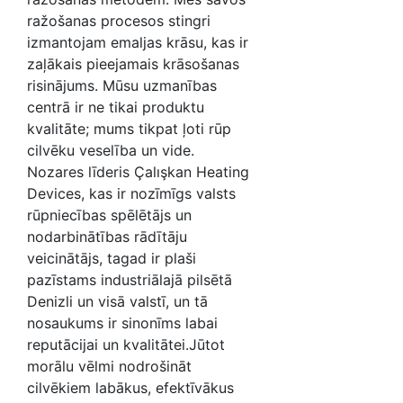
ražošanas procesos stingri
izmantojam emaljas krāsu, kas ir
zaļākais pieejamais krāsošanas
risinājums. Mūsu uzmanības
centrā ir ne tikai produktu
kvalitāte; mums tikpat ļoti rūp
cilvēku veselība un vide.
Nozares līderis Çalışkan Heating
Devices, kas ir nozīmīgs valsts
rūpniecības spēlētājs un
nodarbinātības rādītāju
veicinātājs, tagad ir plaši
pazīstams industriālajā pilsētā
Denizli un visā valstī, un tā
nosaukums ir sinonīms labai
reputācijai un kvalitātei.Jūtot
morālu vēlmi nodrošināt
cilvēkiem labākus, efektīvākus