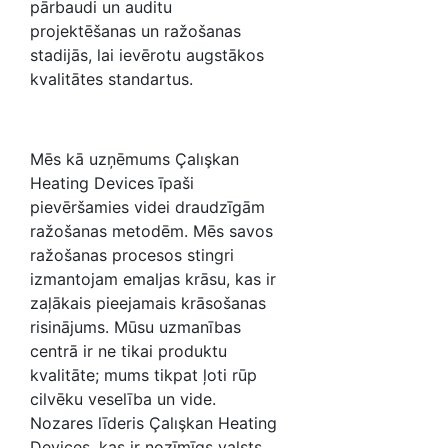
pārbaudi un auditu
projektēšanas un ražošanas
stadijās, lai ievērotu augstākos
kvalitātes standartus.
Mēs kā uzņēmums Çalışkan
Heating Devices īpaši
pievēršamies videi draudzīgām
ražošanas metodēm. Mēs savos
ražošanas procesos stingri
izmantojam emaljas krāsu, kas ir
zaļākais pieejamais krāsošanas
risinājums. Mūsu uzmanības
centrā ir ne tikai produktu
kvalitāte; mums tikpat ļoti rūp
cilvēku veselība un vide.
Nozares līderis Çalışkan Heating
Devices, kas ir nozīmīgs valsts