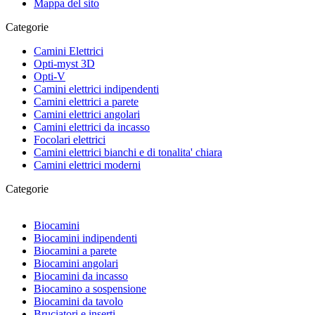
Mappa del sito
Categorie
Camini Elettrici
Opti-myst 3D
Opti-V
Camini elettrici indipendenti
Camini elettrici a parete
Camini elettrici angolari
Camini elettrici da incasso
Focolari elettrici
Camini elettrici bianchi e di tonalita' chiara
Camini elettrici moderni
Categorie
Biocamini
Biocamini indipendenti
Biocamini a parete
Biocamini angolari
Biocamini da incasso
Biocamino a sospensione
Biocamini da tavolo
Bruciatori e inserti