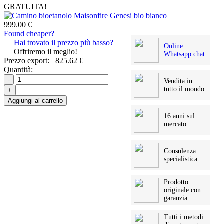
GRATUITA!
999.00 €
Found cheaper?
Hai trovato il prezzo più basso?
Online
Offriremo il meglio!
Whatsapp chat
Prezzo export:
825.62 €
Quantità:
-
Vendita in
tutto il mondo
+
Aggiungi al carrello
16 anni sul
mercato
Consulenza
specialistica
Prodotto
originale con
garanzia
Tutti i metodi