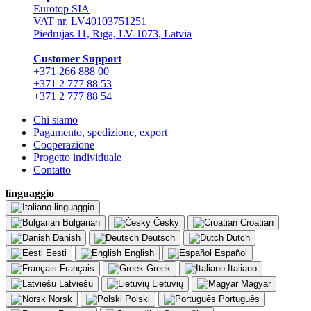
Eurotop SIA
VAT nr. LV40103751251
Piedrujas 11, Rīga, LV-1073, Latvia
Сustomer Support
+371 266 888 00
+371 2 777 88 53
+371 2 777 88 54
Chi siamo
Pagamento, spedizione, export
Cooperazione
Progetto individuale
Contatto
linguaggio
linguaggio
Bulgarian
Česky
Croatian
Danish
Deutsch
Dutch
Eesti
English
Español
Français
Greek
Italiano
Latviešu
Lietuvių
Magyar
Norsk
Polski
Português