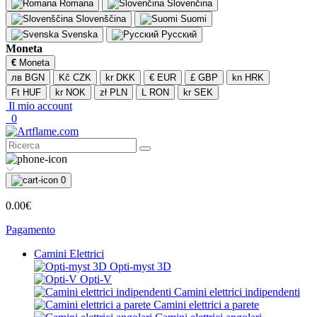
Romana
Slovenčina
Slovenščina
Suomi
Svenska
Русский
Moneta
€
Moneta
лв BGN
Kč CZK
kr DKK
€ EUR
£ GBP
kn HRK
Ft HUF
kr NOK
zł PLN
L RON
kr SEK
Il mio account
0
0
0.00€
Pagamento
Camini Elettrici
Opti-myst 3D
Opti-V
Camini elettrici indipendenti
Camini elettrici a parete