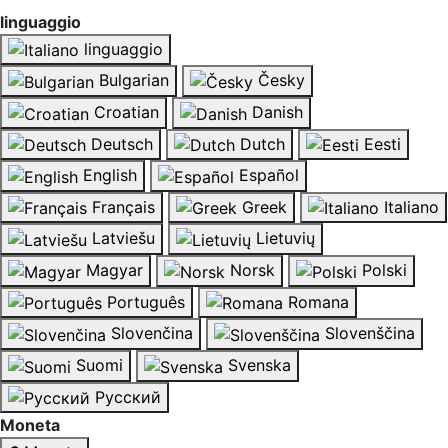
linguaggio
linguaggio
Bulgarian
Česky
Croatian
Danish
Deutsch
Dutch
Eesti
English
Español
Français
Greek
Italiano
Latviešu
Lietuvių
Magyar
Norsk
Polski
Português
Romana
Slovenčina
Slovenščina
Suomi
Svenska
Русский
Moneta