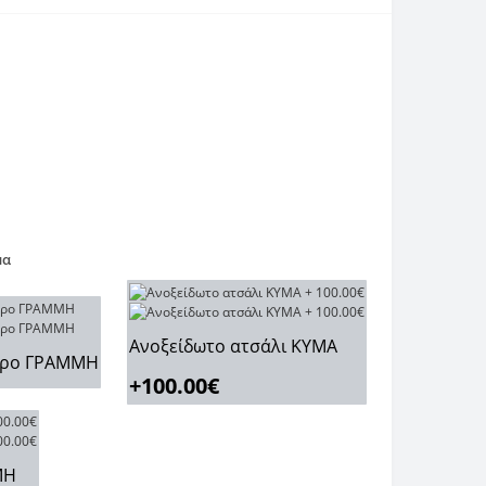
μα
Ανοξείδωτο ατσάλι ΚΥΜΑ
υρο ΓΡΑΜΜΗ
+100.00€
ΜΗ