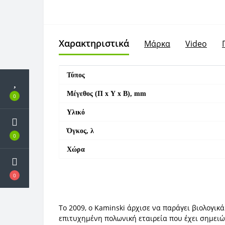
Χαρακτηριστικά
Μάρκα
Video
Τύπος
Μέγεθος (Π x Υ x Β), mm
0
Υλικό
Όγκος, λ
0
Χώρα
0
Το 2009, ο Kaminski άρχισε να παράγει βιολογικά
επιτυχημένη πολωνική εταιρεία που έχει σημειώ