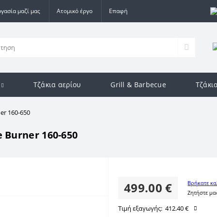
γασία μαζί μας
Ατομικό έργο
Επαφή
Τζάκια αερίου
Grill & Barbecue
Τζάκι
er 160-650
 Burner 160-650
Βρήκατε κα
499.00 €
Ζητήστε μα
Τιμή εξαγωγής:
412.40 €