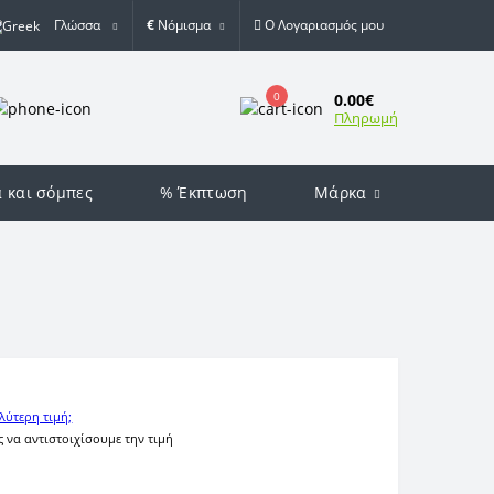
Γλώσσα
€
Νόμισμα
Ο Λογαριασμός μου
0
0.00€
Πληρωμή
α και σόμπες
% Έκπτωση
Μάρκα
λύτερη τιμή;
ς να αντιστοιχίσουμε την τιμή