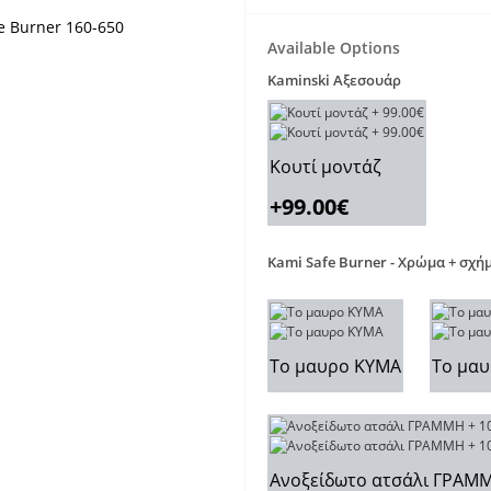
Available Options
Kaminski Αξεσουάρ
Κουτί μοντάζ
+99.00€
Kami Safe Burner - Χρώμα + σχή
Το μαυρο ΚΥΜΑ
Το μα
Ανοξείδωτο ατσάλι ΓΡΑΜ