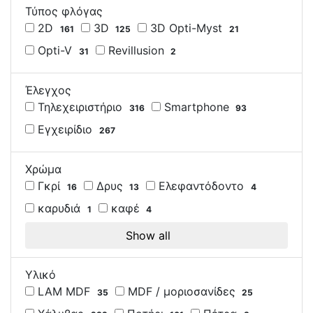
Τύπος φλόγας
2D
3D
3D Opti-Myst
161
125
21
Opti-V
Revillusion
31
2
Έλεγχος
Τηλεχειριστήριο
Smartphone
316
93
Εγχειρίδιο
267
Χρώμα
Γκρί
Δρυς
Ελεφαντόδοντο
16
13
4
καρυδιά
καφέ
1
4
Show all
Υλικό
LAM MDF
MDF / μοριοσανίδες
35
25