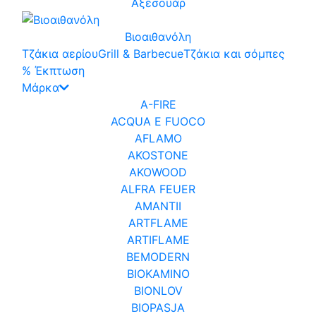
Αξεσουάρ
Βιοαιθανόλη
Τζάκια αερίου
Grill & Barbecue
Τζάκια και σόμπες
% Έκπτωση
Μάρκα
A-FIRE
ACQUA E FUOCO
AFLAMO
AKOSTONE
AKOWOOD
ALFRA FEUER
AMANTII
ARTFLAME
ARTIFLAME
BEMODERN
BIOKAMINO
BIONLOV
BIOPASJA