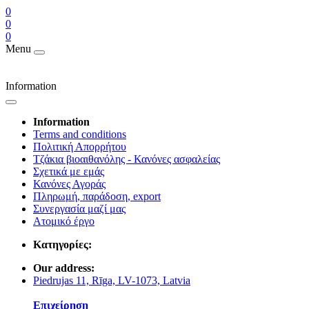
0
0
0
Menu
Information
Information
Terms and conditions
Πολιτική Απορρήτου
Τζάκια βιοαιθανόλης - Κανόνες ασφαλείας
Σχετικά με εμάς
Κανόνες Αγοράς
Πληρωμή, παράδοση, export
Συνεργασία μαζί μας
Ατομικό έργο
Κατηγορίες:
Our address:
Piedrujas 11, Rīga, LV-1073, Latvia
Επιχείρηση