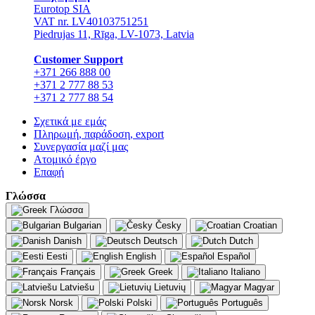
Eurotop SIA
VAT nr. LV40103751251
Piedrujas 11, Rīga, LV-1073, Latvia
Сustomer Support
+371 266 888 00
+371 2 777 88 53
+371 2 777 88 54
Σχετικά με εμάς
Πληρωμή, παράδοση, export
Συνεργασία μαζί μας
Ατομικό έργο
Επαφή
Γλώσσα
Γλώσσα
Bulgarian
Česky
Croatian
Danish
Deutsch
Dutch
Eesti
English
Español
Français
Greek
Italiano
Latviešu
Lietuvių
Magyar
Norsk
Polski
Português