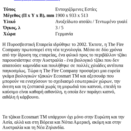
Τύπος
Εντοιχιζόμενες Εστίες
Μέγεθος (Π x Υ x Β), mm
1900 x 933 x 513
Υλικό
Ανοξείδωτο ατσάλι
/ Τεντωμένο γυαλί
Όγκος, λ
3 / 5
Χώρα
Γερμανία
Η Πυροσβεστική Εταιρεία ιδρύθηκε το 2002. Έκτοτε, η The Fire
Company πρωτοπορεί στη νέα τεχνολογία. Μέσα σε δύο χρόνια
από την ίδρυση της εταιρείας, ένα φιλικό προς το περιβάλλον τζάκι
παρουσιάστηκε στην Αυστραλία - ένα βιολογικό τζάκι που δεν
απαιτούσε καμινάδα και πουλήθηκε σε πολλές χιλιάδες αντίτυπα
παγκοσμίως. Τώρα η The Fire Company προσφέρει μια ευρεία
γκάμα βιολογικών τζακιών Ecosmart TM και αξεσουάρ που
μπορούν να ενισχύσουν το σχεδιασμό εσωτερικών χώρων, την
άνεση και τη ζεστασιά χωρίς τη μυρωδιά του καπνού, επειδή το
καύσιμο είναι καθαρή αιθανόλη, η οποία δεν παράγει καπνό,
αιθάλη ή κάρβουνο.
Τα τζάκια Ecosmart TM υπάρχουν όχι μόνο στην Ευρώπη και την
Ασία, αλλά και στη Βόρεια και Νότια Αμερική, ακόμη και στην
Αυστραλία και τη Νέα Ζηλανδία.