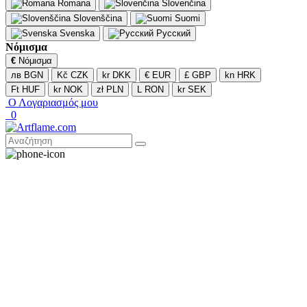
Romana
Slovenčina
Slovenščina
Suomi
Svenska
Русский
Νόμισμα
€
Νόμισμα
лв BGN
Kč CZK
kr DKK
€ EUR
£ GBP
kn HRK
Ft HUF
kr NOK
zł PLN
L RON
kr SEK
Ο Λογαριασμός μου
0