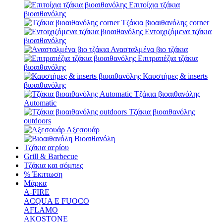
Επιτοίχια τζάκια
βιοαιθανόλης
Τζάκια βιοαιθανόλης corner
Εντοιχιζόμενα τζάκια
βιοαιθανόλης
Ανασταλμένα βιο τζάκια
Επιτραπέζια τζάκια
βιοαιθανόλης
Καυστήρες & inserts
βιοαιθανόλης
Τζάκια βιοαιθανόλης
Automatic
Τζάκια βιοαιθανόλης
outdoors
Αξεσουάρ
Βιοαιθανόλη
Τζάκια αερίου
Grill & Barbecue
Τζάκια και σόμπες
% Έκπτωση
Μάρκα
A-FIRE
ACQUA E FUOCO
AFLAMO
AKOSTONE