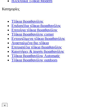
Ηλεκτρικά Τζάκια Modern
Κατηγορίες
Τζάκια βιοαιθανόλης
Επιδαπέδια τζάκια βιοαιθανόλης
Επιτοίχια τζάκια βιοαιθανόλης
Τζάκια βιοαιθανόλης corner
Εντοιχιζόμενα τζάκια βιοαιθανόλης
Ανασταλμένα βιο τζάκια
Επιτραπέζια τζάκια βιοαιθανόλης
Καυστήρες & inserts βιοαιθανόλης
Τζάκια βιοαιθανόλης Automatic
Τζάκια βιοαιθανόλης outdoors
×