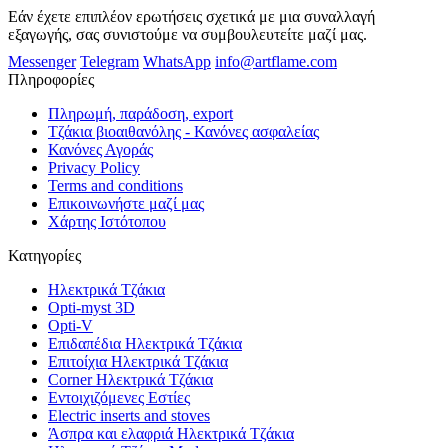
Εάν έχετε επιπλέον ερωτήσεις σχετικά με μια συναλλαγή
εξαγωγής, σας συνιστούμε να συμβουλευτείτε μαζί μας.
Messenger
Telegram
WhatsApp
info@artflame.com
Πληροφορίες
Πληρωμή, παράδοση, export
Τζάκια βιοαιθανόλης - Κανόνες ασφαλείας
Κανόνες Αγοράς
Privacy Policy
Terms and conditions
Επικοινωνήστε μαζί μας
Χάρτης Ιστότοπου
Κατηγορίες
Ηλεκτρικά Τζάκια
Opti-myst 3D
Opti-V
Επιδαπέδια Ηλεκτρικά Τζάκια
Επιτοίχια Ηλεκτρικά Τζάκια
Corner Ηλεκτρικά Τζάκια
Εντοιχιζόμενες Εστίες
Electric inserts and stoves
Άσπρα και ελαφριά Ηλεκτρικά Τζάκια