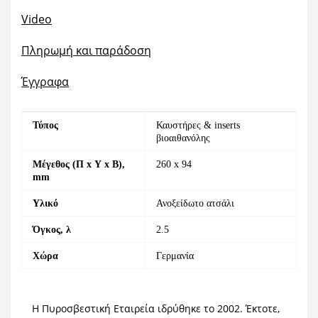
Video
Πληρωμή και παράδοση
Έγγραφα
Τύπος
Καυστήρες & inserts
βιοαιθανόλης
Μέγεθος (Π x Υ x Β),
260 x 94
mm
Υλικό
Ανοξείδωτο ατσάλι
Όγκος, λ
2.5
Χώρα
Γερμανία
Η Πυροσβεστική Εταιρεία ιδρύθηκε το 2002. Έκτοτε,