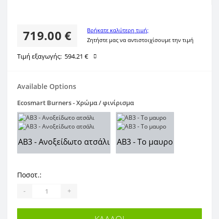
Βρήκατε καλύτερη τιμή;
719.00 €
Ζητήστε μας να αντιστοιχίσουμε την τιμή
Τιμή εξαγωγής:
594.21 €
Available Options
Ecosmart Burners - Χρώμα / φινίρισμα
AB3 - Ανοξείδωτο ατσάλι
AB3 - Το μαυρο
Ποσοτ.:
-
+
ΚΑΛΆΘΙ