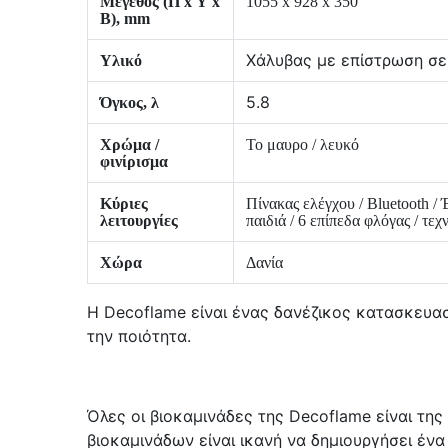
Μέγεθος (Π x Υ x
1055 x 928 x 350
Β), mm
Χάλυβας με επίστρωση σε 
Υλικό
5.8
Όγκος, λ
Χρώμα /
Το μαυρο / λευκό
φινίρισμα
Κύριες
Πίνακας ελέγχου / Bluetooth /
λειτουργίες
παιδιά / 6 επίπεδα φλόγας / τε
Χώρα
Δανία
Η Decoflame είναι ένας δανέζικος κατασκευασ
την ποιότητα.
Όλες οι βιοκαμινάδες της Decoflame είναι τη
βιοκαμινάδων είναι ικανή να δημιουργήσει ένα