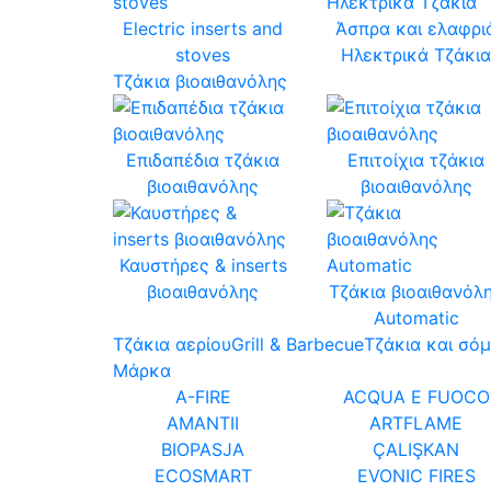
Electric inserts and
Άσπρα και ελαφρι
stoves
Ηλεκτρικά Τζάκι
Τζάκια βιοαιθανόλης
Επιδαπέδια τζάκια
Επιτοίχια τζάκια
βιοαιθανόλης
βιοαιθανόλης
Καυστήρες & inserts
βιοαιθανόλης
Τζάκια βιοαιθανόλ
Automatic
Τζάκια αερίου
Grill & Barbecue
Τζάκια και σό
Μάρκα
A-FIRE
ACQUA E FUOCO
AMANTII
ARTFLAME
BIOPASJA
ÇALIŞKAN
ECOSMART
EVONIC FIRES