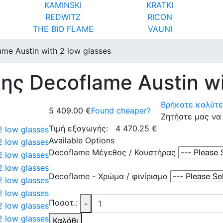
KAMINSKI
KRATKI
REDWITZ
RICON
THE BIO FLAME
VAUNI
me Austin with 2 low glasses
ης Decoflame Austin wi
Βρήκατε καλύτερ
5 409.00 €
Found cheaper?
Ζητήστε μας να 
Τιμή εξαγωγής:
4 470.25 €
Available Options
Decoflame Μέγεθος / Καυστήρας
Decoflame - Χρώμα / φινίρισμα
Ποσοτ.:
-
Καλάθι