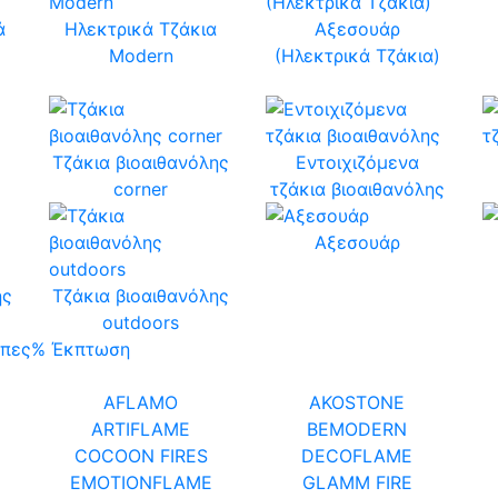
ά
Ηλεκτρικά Τζάκια
Αξεσουάρ
α
Modern
(Ηλεκτρικά Τζάκια)
Τζάκια βιοαιθανόλης
Εντοιχιζόμενα
corner
τζάκια βιοαιθανόλης
Αξεσουάρ
ης
Τζάκια βιοαιθανόλης
outdoors
μπες
% Έκπτωση
AFLAMO
AKOSTONE
ARTIFLAME
BEMODERN
COCOON FIRES
DECOFLAME
EMOTIONFLAME
GLAMM FIRE