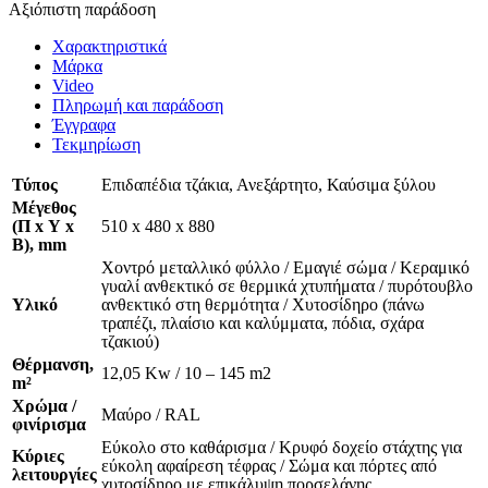
Αξιόπιστη παράδοση
Χαρακτηριστικά
Μάρκα
Video
Πληρωμή και παράδοση
Έγγραφα
Τεκμηρίωση
Τύπος
Επιδαπέδια τζάκια, Ανεξάρτητο, Καύσιμα ξύλου
Μέγεθος
(Π x Υ x
510 x 480 x 880
Β), mm
Χοντρό μεταλλικό φύλλο / Εμαγιέ σώμα / Κεραμικό
γυαλί ανθεκτικό σε θερμικά χτυπήματα / πυρότουβλο
Υλικό
ανθεκτικό στη θερμότητα / Χυτοσίδηρο (πάνω
τραπέζι, πλαίσιο και καλύμματα, πόδια, σχάρα
τζακιού)
Θέρμανση,
12,05 Kw / 10 – 145 m2
m²
Χρώμα /
Μαύρο / RAL
φινίρισμα
Εύκολο στο καθάρισμα / Κρυφό δοχείο στάχτης για
Κύριες
εύκολη αφαίρεση τέφρας / Σώμα και πόρτες από
λειτουργίες
χυτοσίδηρο με επικάλυψη πορσελάνης