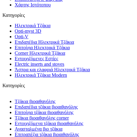
Χάρτης Ιστότοπου
Κατηγορίες
Ηλεκτρικά Τζάκια
Opti-myst 3D
Opti-V
Επιδαπέδια Ηλεκτρικά Τζάκια
Επιτοίχια Ηλεκτρικά Τζάκια
Corner Ηλεκτρικά Τζάκια
Εντοιχιζόμενες Εστίες
Electric inserts and stoves
Άσπρα και ελαφριά Ηλεκτρικά Τζάκια
Ηλεκτρικά Τζάκια Modern
Κατηγορίες
Τζάκια βιοαιθανόλης
Επιδαπέδια τζάκια βιοαιθανόλης
Επιτοίχια τζάκια βιοαιθανόλης
Τζάκια βιοαιθανόλης corner
Εντοιχιζόμενα τζάκια βιοαιθανόλης
Ανασταλμένα βιο τζάκια
Επιτραπέζια τζάκια βιοαιθανόλης