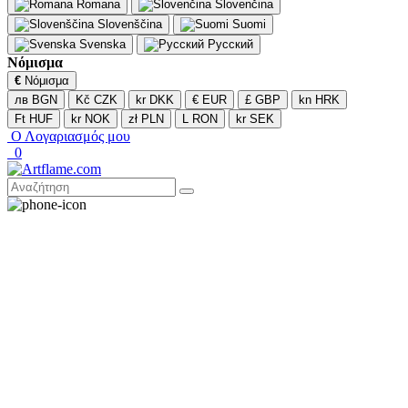
Romana
Slovenčina
Slovenščina
Suomi
Svenska
Русский
Νόμισμα
€
Νόμισμα
лв BGN
Kč CZK
kr DKK
€ EUR
£ GBP
kn HRK
Ft HUF
kr NOK
zł PLN
L RON
kr SEK
Ο Λογαριασμός μου
0