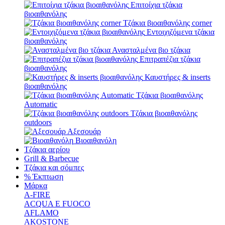
Επιτοίχια τζάκια
βιοαιθανόλης
Τζάκια βιοαιθανόλης corner
Εντοιχιζόμενα τζάκια
βιοαιθανόλης
Ανασταλμένα βιο τζάκια
Επιτραπέζια τζάκια
βιοαιθανόλης
Καυστήρες & inserts
βιοαιθανόλης
Τζάκια βιοαιθανόλης
Automatic
Τζάκια βιοαιθανόλης
outdoors
Αξεσουάρ
Βιοαιθανόλη
Τζάκια αερίου
Grill & Barbecue
Τζάκια και σόμπες
% Έκπτωση
Μάρκα
A-FIRE
ACQUA E FUOCO
AFLAMO
AKOSTONE