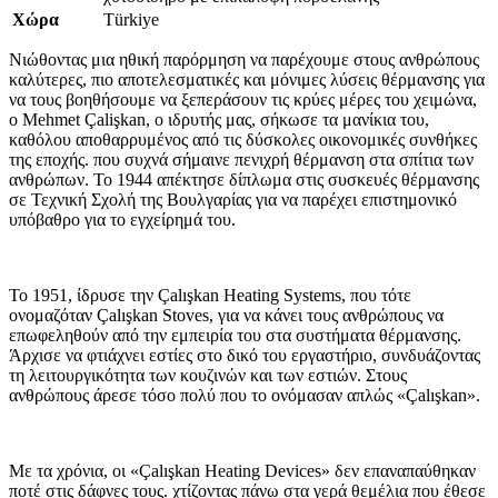
Χώρα
Türkiye
Νιώθοντας μια ηθική παρόρμηση να παρέχουμε στους ανθρώπους
καλύτερες, πιο αποτελεσματικές και μόνιμες λύσεις θέρμανσης για
να τους βοηθήσουμε να ξεπεράσουν τις κρύες μέρες του χειμώνα,
ο Mehmet Çalişkan, ο ιδρυτής μας, σήκωσε τα μανίκια του,
καθόλου αποθαρρυμένος από τις δύσκολες οικονομικές συνθήκες
της εποχής. που συχνά σήμαινε πενιχρή θέρμανση στα σπίτια των
ανθρώπων. Το 1944 απέκτησε δίπλωμα στις συσκευές θέρμανσης
σε Τεχνική Σχολή της Βουλγαρίας για να παρέχει επιστημονικό
υπόβαθρο για το εγχείρημά του.
Το 1951, ίδρυσε την Çalışkan Heating Systems, που τότε
ονομαζόταν Çalışkan Stoves, για να κάνει τους ανθρώπους να
επωφεληθούν από την εμπειρία του στα συστήματα θέρμανσης.
Άρχισε να φτιάχνει εστίες στο δικό του εργαστήριο, συνδυάζοντας
τη λειτουργικότητα των κουζινών και των εστιών. Στους
ανθρώπους άρεσε τόσο πολύ που το ονόμασαν απλώς «Çalışkan».
Με τα χρόνια, οι «Çalışkan Heating Devices» δεν επαναπαύθηκαν
ποτέ στις δάφνες τους. χτίζοντας πάνω στα γερά θεμέλια που έθεσε