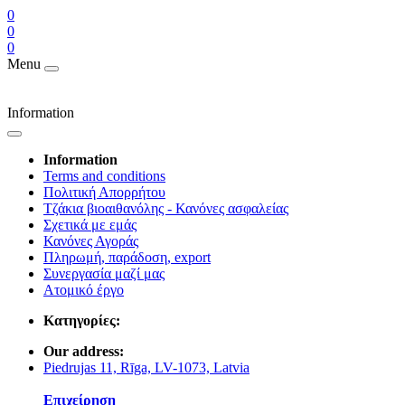
0
0
0
Menu
Information
Information
Terms and conditions
Πολιτική Απορρήτου
Τζάκια βιοαιθανόλης - Κανόνες ασφαλείας
Σχετικά με εμάς
Κανόνες Αγοράς
Πληρωμή, παράδοση, export
Συνεργασία μαζί μας
Ατομικό έργο
Κατηγορίες:
Our address:
Piedrujas 11, Rīga, LV-1073, Latvia
Επιχείρηση