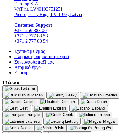
Eurotop SIA
VAT nr. LV40103751251
Piedrujas 11, Rīga, LV-1073, Latvia
Сustomer Support
+371 266 888 00
+371 2 777 88 53
+371 2 777 88 54
Σχετικά με εμάς
Πληρωμή, παράδοση, export
Συνεργασία μαζί μας
Ατομικό έργο
Επαφή
Γλώσσα
Γλώσσα
Bulgarian
Česky
Croatian
Danish
Deutsch
Dutch
Eesti
English
Español
Français
Greek
Italiano
Latviešu
Lietuvių
Magyar
Norsk
Polski
Português