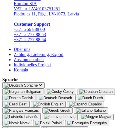
Eurotop SIA
VAT nr. LV40103751251
Piedrujas 11, Rīga, LV-1073, Latvia
Сustomer Support
+371 266 888 00
+371 2 777 88 53
+371 2 777 88 54
Über uns
Zahlung, Lieferung, Export
Zusammenarbeit
Individuelles Projekt
Kontakt
Sprache
Sprache
Bulgarian
Česky
Croatian
Danish
Deutsch
Dutch
Eesti
English
Español
Français
Greek
Italiano
Latviešu
Lietuvių
Magyar
Norsk
Polski
Português