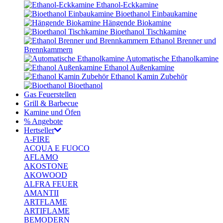
Ethanol-Eckkamine
Bioethanol Einbaukamine
Hängende Biokamine
Bioethanol Tischkamine
Ethanol Brenner und
Brennkammern
Automatische Ethanolkamine
Ethanol Außenkamine
Ethanol Kamin Zubehör
Bioethanol
Gas Feuerstellen
Grill & Barbecue
Kamine und Öfen
% Angebote
Hertseller
A-FIRE
ACQUA E FUOCO
AFLAMO
AKOSTONE
AKOWOOD
ALFRA FEUER
AMANTII
ARTFLAME
ARTIFLAME
BEMODERN