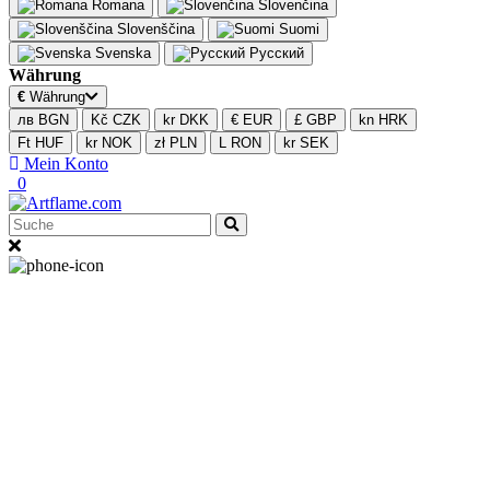
Romana
Slovenčina
Slovenščina
Suomi
Svenska
Русский
Währung
€
Währung
лв BGN
Kč CZK
kr DKK
€ EUR
£ GBP
kn HRK
Ft HUF
kr NOK
zł PLN
L RON
kr SEK
Mein Konto
0