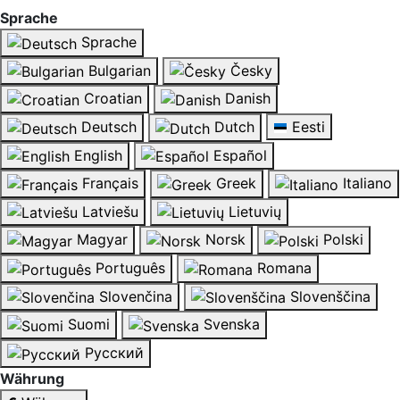
Sprache
Sprache
Bulgarian
Česky
Croatian
Danish
Deutsch
Dutch
Eesti
English
Español
Français
Greek
Italiano
Latviešu
Lietuvių
Magyar
Norsk
Polski
Português
Romana
Slovenčina
Slovenščina
Suomi
Svenska
Русский
Währung