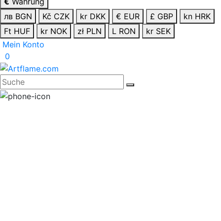
€
Währung
лв BGN
Kč CZK
kr DKK
€ EUR
£ GBP
kn HRK
Ft HUF
kr NOK
zł PLN
L RON
kr SEK
Mein Konto
0