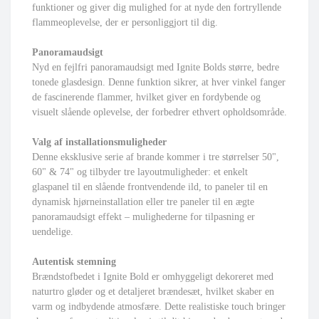
funktioner og giver dig mulighed for at nyde den fortryllende
flammeoplevelse, der er personliggjort til dig.
Panoramaudsigt
Nyd en fejlfri panoramaudsigt med Ignite Bolds større, bedre
tonede glasdesign. Denne funktion sikrer, at hver vinkel fanger
de fascinerende flammer, hvilket giver en fordybende og
visuelt slående oplevelse, der forbedrer ethvert opholdsområde.
Valg af installationsmuligheder
Denne eksklusive serie af brande kommer i tre størrelser 50",
60" & 74" og tilbyder tre layoutmuligheder: et enkelt
glaspanel til en slående frontvendende ild, to paneler til en
dynamisk hjørneinstallation eller tre paneler til en ægte
panoramaudsigt effekt – mulighederne for tilpasning er
uendelige.
Autentisk stemning
Brændstofbedet i Ignite Bold er omhyggeligt dekoreret med
naturtro gløder og et detaljeret brændesæt, hvilket skaber en
varm og indbydende atmosfære. Dette realistiske touch bringer