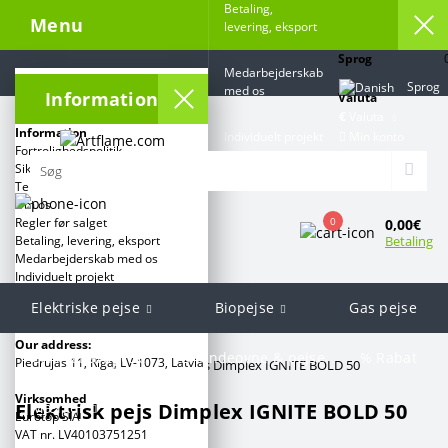
Betaling,
Menu
levering, eksport
Sprog
Medarbejderskab
Sprog
med os
Information
Valuta
€
Valuta
Information
Min konto
Individuelt projekt
Fortrolighedspolitik
Sikkerhed for Bioethanolpejse
Kontakt
Terms and conditions
Om os
0
Regler før salget
0,00€
Betaling
Betaling, levering, eksport
Medarbejderskab med os
Individuelt projekt
Elektriske pejse
Biopejse
Gas pejse
Kategorier:
Our address:
Grill & Barbecue
Brændeovne & pejse
% Rabat
Piedrujas 11, Rīga, LV-1073, Latvia
Artflame.com
Elektrisk pejs Dimplex IGNITE BOLD 50
Virksomhed
Elektrisk pejs Dimplex IGNITE BOLD 50
Mærker
Eurotop SIA
VAT nr. LV40103751251