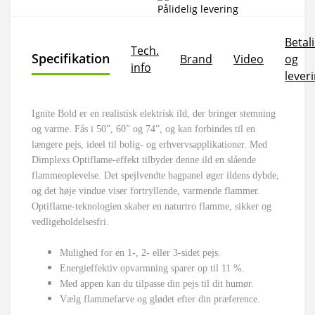
Pålidelig levering
Betal
Tech.
Specifikation
Brand
Video
og
info
lever
Ignite Bold er en realistisk elektrisk ild, der bringer stemning
og varme. Fås i 50”, 60” og 74”, og kan forbindes til en
længere pejs, ideel til bolig- og erhvervsapplikationer. Med
Dimplexs Optiflame-effekt tilbyder denne ild en slående
flammeoplevelse. Det spejlvendte bagpanel øger ildens dybde,
og det høje vindue viser fortryllende, varmende flammer.
Optiflame-teknologien skaber en naturtro flamme, sikker og
vedligeholdelsesfri.
Mulighed for en 1-, 2- eller 3-sidet pejs.
Energieffektiv opvarmning sparer op til 11 %.
Med appen kan du tilpasse din pejs til dit humør.
Vælg flammefarve og glødet efter din præference.