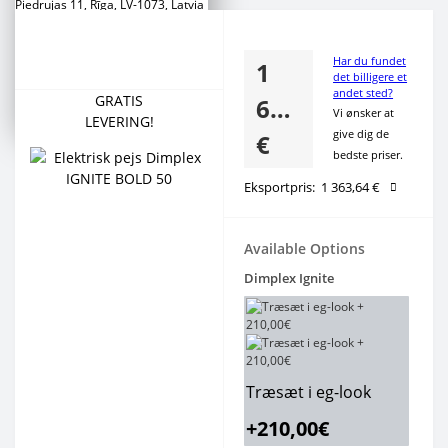
Piedrujas 11, Rīga, LV-1073, Latvia
Сustomer Support
+371 266 888 00
Har du fundet
1
+371 2 777 88 53
det billigere et
andet sted?
+371 2 777 88 54
GRATIS
650,00
Vi ønsker at
LEVERING!
give dig de
€
bedste priser.
Eksportpris:
1 363,64 €
Available Options
Dimplex Ignite
Træsæt i eg-look
+210,00€