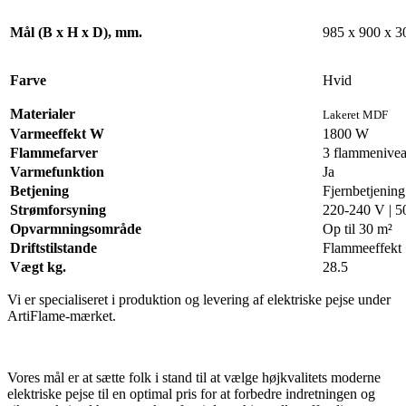
Mål (B x H x D), mm.
985 x 900 x 3
Farve
Hvid
Materialer
Lakeret MDF
Varmeeffekt W
1800 W
Flammefarver
3 flammenivea
Varmefunktion
Ja
Betjening
Fjernbetjening
Strømforsyning
220-240 V | 5
Opvarmningsområde
Op til 30 m²
Driftstilstande
Flammeeffekt 
Vægt kg.
28.5
Vi er specialiseret i produktion og levering af elektriske pejse under
ArtiFlame-mærket.
Vores mål er at sætte folk i stand til at vælge højkvalitets moderne
elektriske pejse til en optimal pris for at forbedre indretningen og