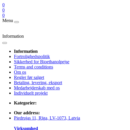
0
0
0
Menu
Information
Information
Fortrolighedspolitik
Sikkerhed for Bioethanolpejse
Terms and conditions
Om os
Regler før salget
Betaling, levering, eksport
Medarbejderskab med os
Individuelt projekt
Kategorier:
Our address:
Piedrujas 11, Rīga, LV-1073, Latvia
Virksomhed