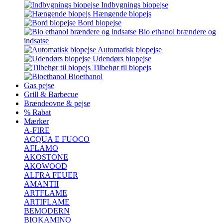
Indbygnings biopejse
Hængende biopejs
Bord biopejse
Bio ethanol brændere og
indsatse
Automatisk biopejse
Udendørs biopejse
Tilbehør til biopejs
Bioethanol
Gas pejse
Grill & Barbecue
Brændeovne & pejse
% Rabat
Mærker
A-FIRE
ACQUA E FUOCO
AFLAMO
AKOSTONE
AKOWOOD
ALFRA FEUER
AMANTII
ARTFLAME
ARTIFLAME
BEMODERN
BIOKAMINO