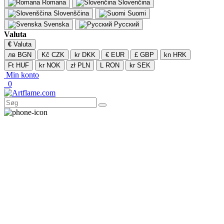
Romana
Slovenčina
Slovenščina
Suomi
Svenska
Русский
Valuta
€
Valuta
лв BGN
Kč CZK
kr DKK
€ EUR
£ GBP
kn HRK
Ft HUF
kr NOK
zł PLN
L RON
kr SEK
Min konto
0