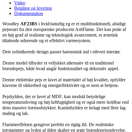
Video
Betaling og levering
Dokumentation
Woodley
AF23BS
i hvid/naturlig eg er et multifunktionelt, alsidigt
pejsesæt fra den europæiske producent ArtiFlame. Det kan prale af
en høj grad af realisme og teknologisk avancement, et æstetisk
tiltalende udseende og et effektivt varmesystem.
Dets sofistikerede design passer harmonisk ind i ethvert interiør.
Denne model tilbyder et vellykket alternativ til en traditionel
brændepejs, både hvad angår funktionalitet og dekorativ appel.
Denne elektriske pejs er lavet af materialer af høj kvalitet, opfylder
kravene til sikkerhed og energieffektivitet og er nem at betjene.
Pejshylden, der er lavet af MDF, kan modstå betydelige
temperaturudsving og høj luftfugtighed og er også mere holdbar end
dens massive træmodstykker. Kaminhylden er belagt med flere lag
maling og lak.
Flammeeffekten gengiver perfekt en rigtig ild. De realistiske
træstammer og lyden af ​​ilden skaber en ægte brændepejsoplevelse.