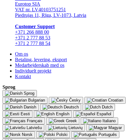
Eurotop SIA
VAT nr. LV40103751251
Piedrujas 11, Rīga, LV-1073, Latvia
Сustomer Support
+371 266 888 00
+371 2 777 88 53
+371 2 777 88 54
Om os
Betaling, levering, eksport
Medarbejderskab med os
Individuelt projekt
Kontakt
Sprog
Sprog
Bulgarian
Česky
Croatian
Danish
Deutsch
Dutch
Eesti
English
Español
Français
Greek
Italiano
Latviešu
Lietuvių
Magyar
Norsk
Polski
Português