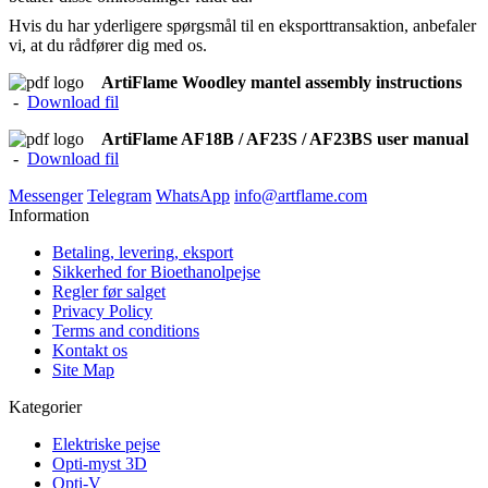
Hvis du har yderligere spørgsmål til en eksporttransaktion, anbefaler
vi, at du rådfører dig med os.
ArtiFlame Woodley mantel assembly instructions
-
Download fil
ArtiFlame AF18B / AF23S / AF23BS user manual
-
Download fil
Messenger
Telegram
WhatsApp
info@artflame.com
Information
Betaling, levering, eksport
Sikkerhed for Bioethanolpejse
Regler før salget
Privacy Policy
Terms and conditions
Kontakt os
Site Map
Kategorier
Elektriske pejse
Opti-myst 3D
Opti-V