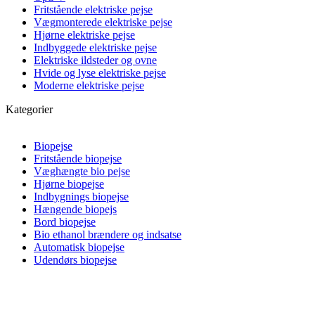
Fritstående elektriske pejse
Vægmonterede elektriske pejse
Hjørne elektriske pejse
Indbyggede elektriske pejse
Elektriske ildsteder og ovne
Hvide og lyse elektriske pejse
Moderne elektriske pejse
Kategorier
Biopejse
Fritstående biopejse
Væghængte bio pejse
Hjørne biopejse
Indbygnings biopejse
Hængende biopejs
Bord biopejse
Bio ethanol brændere og indsatse
Automatisk biopejse
Udendørs biopejse