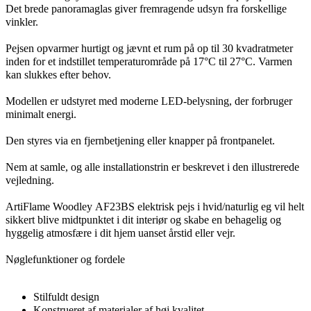
Det brede panoramaglas giver fremragende udsyn fra forskellige
vinkler.
Pejsen opvarmer hurtigt og jævnt et rum på op til 30 kvadratmeter
inden for et indstillet temperaturområde på 17°C til 27°C. Varmen
kan slukkes efter behov.
Modellen er udstyret med moderne LED-belysning, der forbruger
minimalt energi.
Den styres via en fjernbetjening eller knapper på frontpanelet.
Nem at samle, og alle installationstrin er beskrevet i den illustrerede
vejledning.
ArtiFlame Woodley
AF23BS
elektrisk pejs i hvid/naturlig eg vil helt
sikkert blive midtpunktet i dit interiør og skabe en behagelig og
hyggelig atmosfære i dit hjem uanset årstid eller vejr.
Nøglefunktioner og fordele
Stilfuldt design
Konstrueret af materialer af høj kvalitet