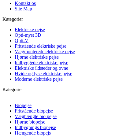
Kontakt os
Site Map
Kategorier
Elektriske pejse
Opti-myst 3D
Opti-V
Fritstående elektriske pejse
Vægmonterede elektriske pejse
Hjørne elektriske pejse
Indbyggede elektriske pejse
Elektriske ildsteder og ovne
Hvide og lyse elektriske pejse
Moderne elektriske pejse
Kategorier
Biopejse
Fritstående biopejse
Væghængte bio pejse
Hjørne biopejse
Indbygnings biopejse
Hængende biopejs