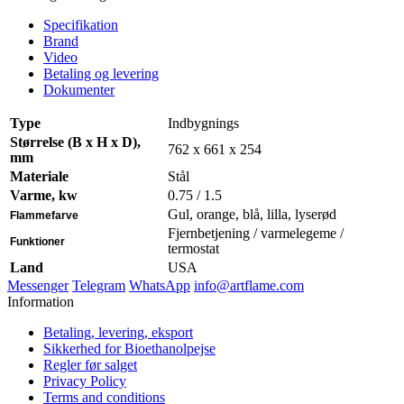
Specifikation
Brand
Video
Betaling og levering
Dokumenter
Type
Indbygnings
Størrelse (B x H x D),
762 x 661 x 254
mm
Materiale
Stål
Varme, kw
0.75 / 1.5
Gul, orange, blå, lilla, lyserød
Flammefarve
Fjernbetjening / varmelegeme /
Funktioner
termostat
Land
USA
Messenger
Telegram
WhatsApp
info@artflame.com
Information
Betaling, levering, eksport
Sikkerhed for Bioethanolpejse
Regler før salget
Privacy Policy
Terms and conditions