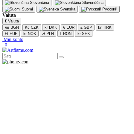
Slovenčina
Slovenščina
Suomi
Svenska
Русский
Valuta
€
Valuta
лв BGN
Kč CZK
kr DKK
€ EUR
£ GBP
kn HRK
Ft HUF
kr NOK
zł PLN
L RON
kr SEK
Min konto
0