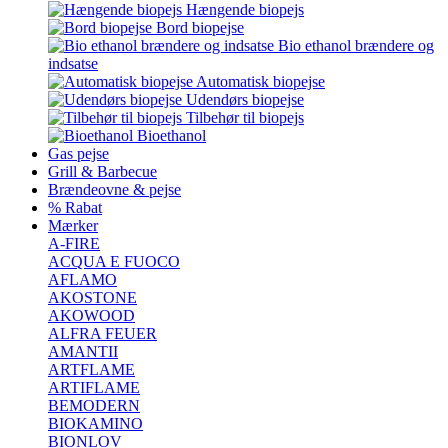
Hængende biopejs
Bord biopejse
Bio ethanol brændere og
indsatse
Automatisk biopejse
Udendørs biopejse
Tilbehør til biopejs
Bioethanol
Gas pejse
Grill & Barbecue
Brændeovne & pejse
% Rabat
Mærker
A-FIRE
ACQUA E FUOCO
AFLAMO
AKOSTONE
AKOWOOD
ALFRA FEUER
AMANTII
ARTFLAME
ARTIFLAME
BEMODERN
BIOKAMINO
BIONLOV