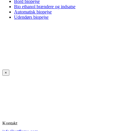
Bord biopejse
Bio ethanol brændere og indsatse
Automatisk biopejse
Udendørs biopejse
×
Kontakt