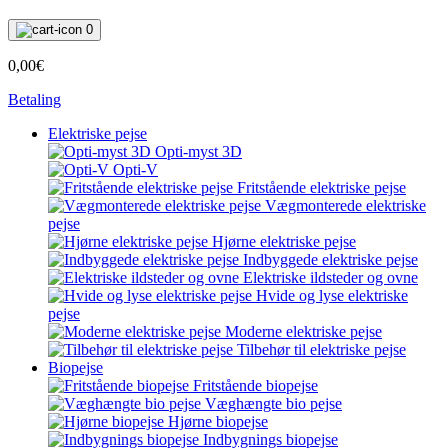
0
0,00€
Betaling
Elektriske pejse
Opti-myst 3D
Opti-V
Fritstående elektriske pejse
Vægmonterede elektriske
pejse
Hjørne elektriske pejse
Indbyggede elektriske pejse
Elektriske ildsteder og ovne
Hvide og lyse elektriske
pejse
Moderne elektriske pejse
Tilbehør til elektriske pejse
Biopejse
Fritstående biopejse
Væghængte bio pejse
Hjørne biopejse
Indbygnings biopejse