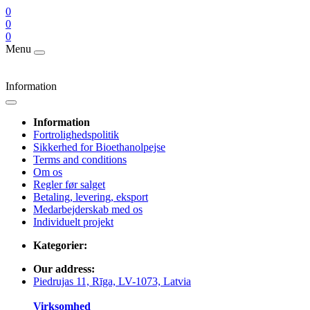
0
0
0
Menu
Information
Information
Fortrolighedspolitik
Sikkerhed for Bioethanolpejse
Terms and conditions
Om os
Regler før salget
Betaling, levering, eksport
Medarbejderskab med os
Individuelt projekt
Kategorier:
Our address:
Piedrujas 11, Rīga, LV-1073, Latvia
Virksomhed