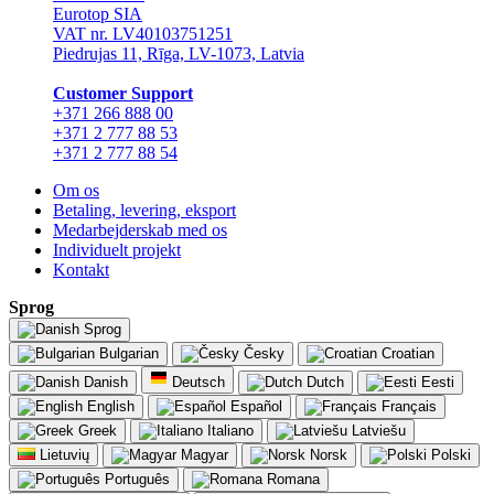
Eurotop SIA
VAT nr. LV40103751251
Piedrujas 11, Rīga, LV-1073, Latvia
Сustomer Support
+371 266 888 00
+371 2 777 88 53
+371 2 777 88 54
Om os
Betaling, levering, eksport
Medarbejderskab med os
Individuelt projekt
Kontakt
Sprog
Sprog
Bulgarian
Česky
Croatian
Danish
Deutsch
Dutch
Eesti
English
Español
Français
Greek
Italiano
Latviešu
Lietuvių
Magyar
Norsk
Polski
Português
Romana