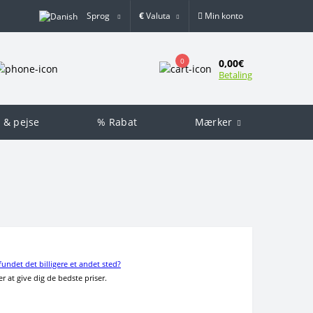
Sprog
€
Valuta
Min konto
0
0,00€
Betaling
 & pejse
% Rabat
Mærker
fundet det billigere et andet sted?
r at give dig de bedste priser.