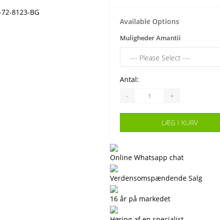
Available Options
Muligheder Amantii
Antal:
-
+
LÆG I KURV
Online Whatsapp chat
Verdensomspændende Salg
16 år på markedet
Høring af en specialist