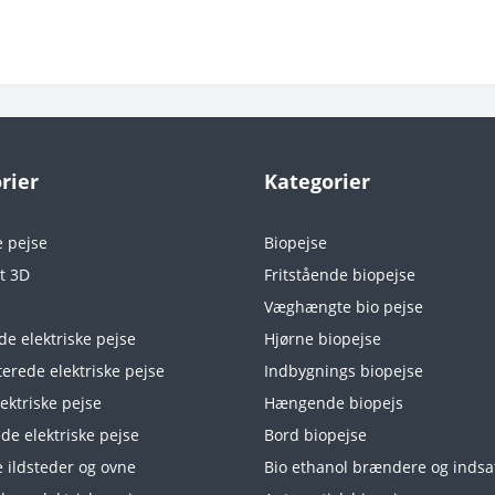
rier
Kategorier
e pejse
Biopejse
t 3D
Fritstående biopejse
Væghængte bio pejse
de elektriske pejse
Hjørne biopejse
rede elektriske pejse
Indbygnings biopejse
ektriske pejse
Hængende biopejs
de elektriske pejse
Bord biopejse
e ildsteder og ovne
Bio ethanol brændere og indsa