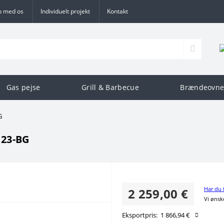
b med os
Individuelt projekt
Kontakt
Gas pejse
Grill & Barbecue
Brændeovne
G
123-BG
Har du 
2 259,00 €
Vi ønske
Eksportpris:
1 866,94 €