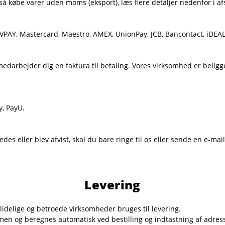
så købe varer uden moms (eksport), læs flere detaljer nedenfor i afs
, VPAY, Mastercard, Maestro, AMEX, UnionPay, JCB, Bancontact, iDEA
s medarbejder dig en faktura til betaling. Vores virksomhed er belig
, PayU.
des eller blev afvist, skal du bare ringe til os eller sende en e-mai
Levering
lidelige og betroede virksomheder bruges til levering.
n og beregnes automatisk ved bestilling og indtastning af adresse