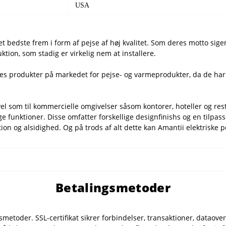
USA
 bedste frem i form af pejse af høj kvalitet. Som deres motto siger,
ion, som stadig er virkelig nem at installere.
eres produkter på markedet for pejse- og varmeprodukter, da de ha
såvel som til kommercielle omgivelser såsom kontorer, hoteller og r
ge funktioner. Disse omfatter forskellige designfinishs og en tilpa
tion og alsidighed. Og på trods af alt dette kan Amantii elektriske p
Betalingsmetoder
smetoder. SSL-certifikat sikrer forbindelser, transaktioner, dataover