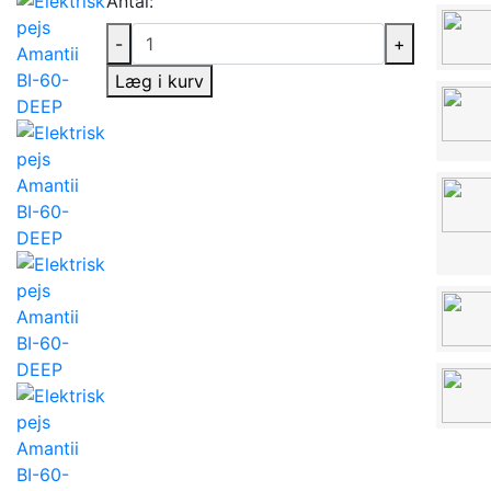
Antal:
-
+
Læg i kurv