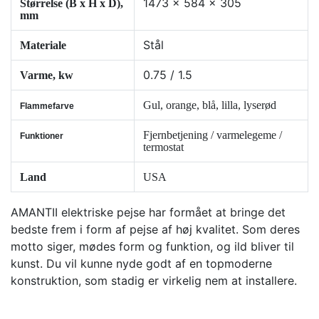
1473 x 584 x 305
Størrelse (B x H x D),
mm
Stål
Materiale
0.75 / 1.5
Varme, kw
Gul, orange, blå, lilla, lyserød
Flammefarve
Fjernbetjening / varmelegeme /
Funktioner
termostat
Land
USA
AMANTII elektriske pejse har formået at bringe det
bedste frem i form af pejse af høj kvalitet. Som deres
motto siger, mødes form og funktion, og ild bliver til
kunst. Du vil kunne nyde godt af en topmoderne
konstruktion, som stadig er virkelig nem at installere.