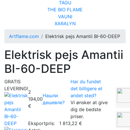
TAGU
THE BIO FLAME
VAUNI
XARALYN
Artflame.com
Elektrisk pejs Amantii BI-60-DEEP
Elektrisk pejs Amantii
BI-60-DEEP
GRATIS
Har du fundet
LEVERING!
det billigere et
2
Нашли
andet sted?
194,00
дешевле?
Vi ønsker at give
€
dig de bedste
priser.
Eksportpris:
1 813,22 €