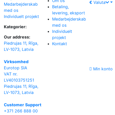
Om os
€
Valuta
Medarbejderskab
Betaling,
med os
levering, eksport
Individuelt projekt
Medarbejderskab
med os
Kategorier:
Individuelt
Our address:
projekt
Piedrujas 11, Rīga,
Kontakt
LV-1073, Latvia
Virksomhed
Eurotop SIA
Min konto
VAT nr.
LV40103751251
Piedrujas 11, Rīga,
LV-1073, Latvia
Сustomer Support
+371 266 888 00