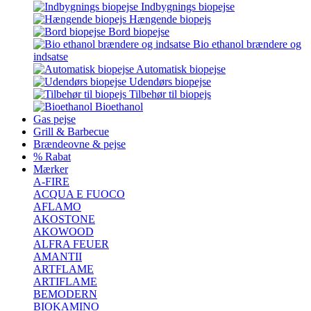
Indbygnings biopejse
Hængende biopejs
Bord biopejse
Bio ethanol brændere og
indsatse
Automatisk biopejse
Udendørs biopejse
Tilbehør til biopejs
Bioethanol
Gas pejse
Grill & Barbecue
Brændeovne & pejse
% Rabat
Mærker
A-FIRE
ACQUA E FUOCO
AFLAMO
AKOSTONE
AKOWOOD
ALFRA FEUER
AMANTII
ARTFLAME
ARTIFLAME
BEMODERN
BIOKAMINO