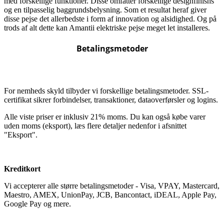
med forskellige funktioner. Disse omfatter forskellige designfinishs
og en tilpasselig baggrundsbelysning. Som et resultat heraf giver
disse pejse det allerbedste i form af innovation og alsidighed. Og på
trods af alt dette kan Amantii elektriske pejse meget let installeres.
Betalingsmetoder
For nemheds skyld tilbyder vi forskellige betalingsmetoder. SSL-
certifikat sikrer forbindelser, transaktioner, dataoverførsler og logins.
Alle viste priser er inklusiv 21% moms. Du kan også købe varer
uden moms (eksport), læs flere detaljer nedenfor i afsnittet
"Eksport".
Kreditkort
Vi accepterer alle større betalingsmetoder - Visa, VPAY, Mastercard,
Maestro, AMEX, UnionPay, JCB, Bancontact, iDEAL, Apple Pay,
Google Pay og mere.