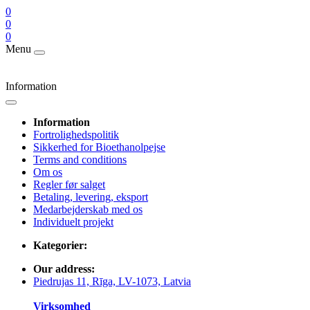
0
0
0
Menu
Information
Information
Fortrolighedspolitik
Sikkerhed for Bioethanolpejse
Terms and conditions
Om os
Regler før salget
Betaling, levering, eksport
Medarbejderskab med os
Individuelt projekt
Kategorier:
Our address:
Piedrujas 11, Rīga, LV-1073, Latvia
Virksomhed