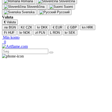
Romana
Slovenčina
Slovenščina
Suomi
Svenska
Русский
Valuta
€
Valuta
лв BGN
Kč CZK
kr DKK
€ EUR
£ GBP
kn HRK
Ft HUF
kr NOK
zł PLN
L RON
kr SEK
Min konto
0