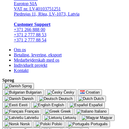
Eurotop SIA
VAT nr. LV40103751251
Piedrujas 11, Rīga, LV-1073, Latvia
Сustomer Support
+371 266 888 00
+371 2 777 88 53
+371 2 777 88 54
Om os
Betaling, levering, eksport
Medarbejderskab med os
Individuelt projekt
Kontakt
Sprog
Sprog
Bulgarian
Česky
Croatian
Danish
Deutsch
Dutch
Eesti
English
Español
Français
Greek
Italiano
Latviešu
Lietuvių
Magyar
Norsk
Polski
Português