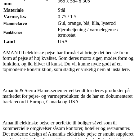
965 x 584 x 305
mm
Materiale
Stål
Varme, kw
0.75 / 1.5
Gul, orange, blå, lilla, lyserød
Flammefarve
Fjernbetjening / varmelegeme /
Funktioner
termostat
Land
USA
AMANTII elektriske pejse har formået at bringe det bedste frem i
form af pejse af høj kvalitet. Som deres motto siger, mødes form og
funktion, og ild bliver til kunst. Du vil kunne nyde godt af en
topmoderne konstruktion, som stadig er virkelig nem at installere.
Amantii & Sierra Flame-serien er velkendt for deres produkter på
markedet for pejse- og varmeprodukter, da de har en dokumenteret
track record i Europa, Canada og USA.
Amantii elektriske pejse er perfekte til boliger såvel som til
kommercielle omgivelser såsom kontorer, hoteller og restauranter.
Det moderne design af Amantiis elektriske pejse er smukt suppleret