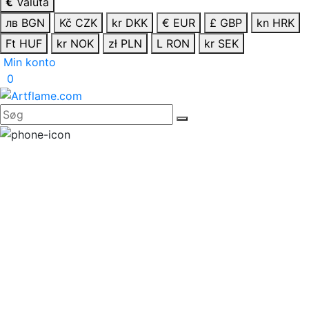
€
Valuta
лв BGN
Kč CZK
kr DKK
€ EUR
£ GBP
kn HRK
Ft HUF
kr NOK
zł PLN
L RON
kr SEK
Min konto
0