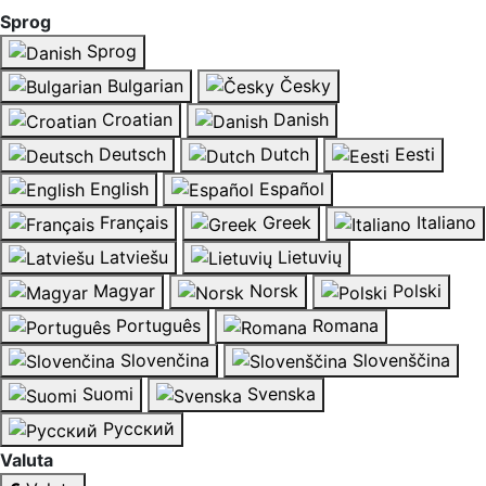
Sprog
Sprog
Bulgarian
Česky
Croatian
Danish
Deutsch
Dutch
Eesti
English
Español
Français
Greek
Italiano
Latviešu
Lietuvių
Magyar
Norsk
Polski
Português
Romana
Slovenčina
Slovenščina
Suomi
Svenska
Русский
Valuta