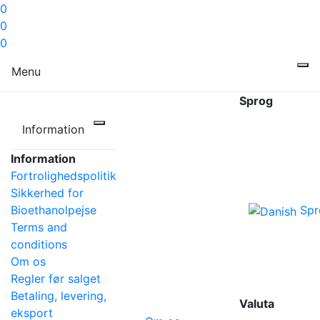
0
0
0
Menu
Sprog
Information
Information
Fortrolighedspolitik
Sikkerhed for
Bioethanolpejse
Spr
Terms and
conditions
Om os
Regler før salget
Betaling, levering,
Valuta
eksport