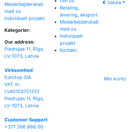
Om os
€
Valuta
Medarbejderskab
Betaling,
med os
levering, eksport
Individuelt projekt
Medarbejderskab
med os
Kategorier:
Individuelt
Our address:
projekt
Piedrujas 11, Rīga,
Kontakt
LV-1073, Latvia
Virksomhed
Eurotop SIA
Min konto
VAT nr.
LV40103751251
Piedrujas 11, Rīga,
LV-1073, Latvia
Сustomer Support
+371 266 888 00