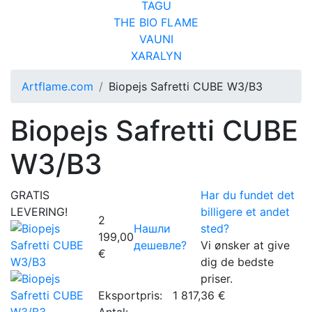
TAGU
THE BIO FLAME
VAUNI
XARALYN
Artflame.com
Biopejs Safretti CUBE W3/B3
Biopejs Safretti CUBE
W3/B3
GRATIS
Har du fundet det
LEVERING!
billigere et andet
2
Нашли
sted?
199,00
дешевле?
Vi ønsker at give
€
dig de bedste
priser.
Eksportpris:
1 817,36 €
Antal: