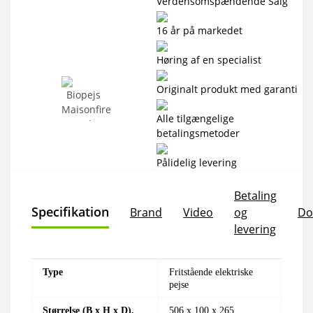
Verdensomspændende Salg
16 år på markedet
Høring af en specialist
Originalt produkt med garanti
Alle tilgængelige
betalingsmetoder
Pålidelig levering
Betaling
Specifikation
Brand
Video
og
Do
levering
Type
Fritstående elektriske
pejse
Størrelse (B x H x D),
506 x 100 x 265