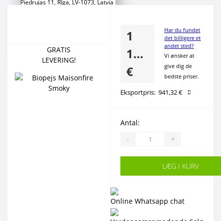
Piedrujas 11, Rīga, LV-1073, Latvia
Сustomer Support
+371 266 888 00
Har du fundet
1
+371 2 777 88 53
det billigere et
andet sted?
+371 2 777 88 54
GRATIS
139,00
Vi ønsker at
LEVERING!
give dig de
€
bedste priser.
Eksportpris:
941,32 €
Antal:
-
+
LÆG I KURV
Online Whatsapp chat