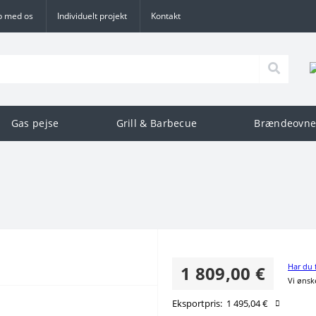
b med os
Individuelt projekt
Kontakt
Gas pejse
Grill & Barbecue
Brændeovne
Har du 
1 809,00 €
Vi ønske
Eksportpris:
1 495,04 €