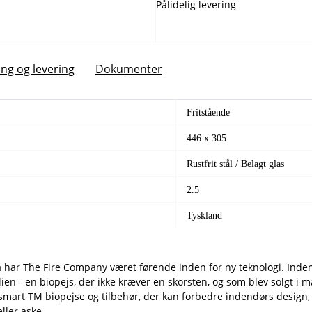
Pålidelig levering
ing og levering
Dokumenter
Fritstående
446 x 305
Rustfrit stål /
Belagt glas
2.5
Tyskland
 har The Fire Company været førende inden for ny teknologi. Inde
alien - en biopejs, der ikke kræver en skorsten, og som blev solgt 
smart TM biopejse og tilbehør, der kan forbedre indendørs design,
ller aske.