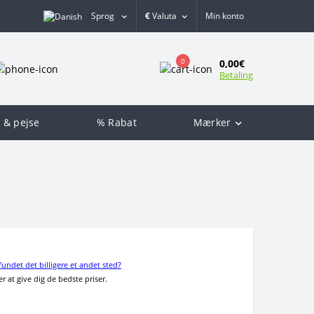
Sprog
€
Valuta
Min konto
0
0,00€
Betaling
 & pejse
% Rabat
Mærker
fundet det billigere et andet sted?
r at give dig de bedste priser.