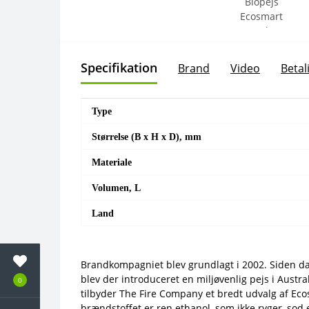
Specifikation
Brand
Video
Betal
Type
Størrelse (B x H x D), mm
Materiale
Volumen, L
Land
Brandkompagniet blev grundlagt i 2002. Siden da
blev der introduceret en miljøvenlig pejs i Austr
0
tilbyder The Fire Company et bredt udvalg af Eco
brændstoffet er ren ethanol, som ikke ryger, sod e