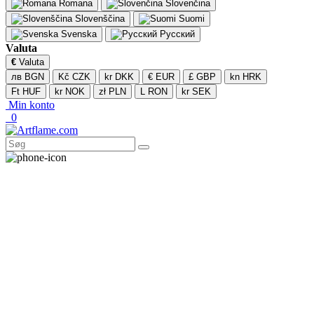
Romana
Slovenčina
Slovenščina
Suomi
Svenska
Русский
Valuta
€
Valuta
лв BGN
Kč CZK
kr DKK
€ EUR
£ GBP
kn HRK
Ft HUF
kr NOK
zł PLN
L RON
kr SEK
Min konto
0