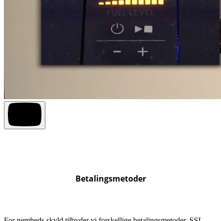
Betalingsmetoder
For nemheds skyld tilbyder vi forskellige betalingsmetoder. SSL-