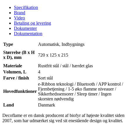
Specifikation
Brand
Video
Betaling og levering
Dokumenter
Dokumentation
Type
Automatisk, Indbygnings
Størrelse (B x H
720 x 125 x 215
x D), mm
Materiale
Rustfrit stål / stål / hærdet glas
Volumen, L
4
Farve / finish
Sort stål
e-Ribbon teknologi / Bluetooth / APP kontrol /
Fjernbetjening / 1-5 øko flamme niveauer /
Hovedfunktioner
Sikkerhedssensorer / Sleep timer / Ingen
skorsten nødvendig
Land
Danmark
Decoflame er en dansk producent af biofyr af højeste kvalitet siden
2007, som har udmærket sig ved sit enestående design og kvalitet.