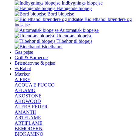
Indbygnings biopejse
Hængende biopejs
Bord biopejse
Bio ethanol brændere og
indsatse
Automatisk biopejse
Udendørs biopejse
Tilbehør til biopejs
Bioethanol
Gas pejse
Grill & Barbecue
Brændeovne & pejse
% Rabat
Mærker
A-FIRE
ACQUA E FUOCO
AFLAMO
AKOSTONE
AKOWOOD
ALFRA FEUER
AMANTII
ARTFLAME
ARTIFLAME
BEMODERN
BIOKAMINO