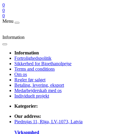
0
0
0
Menu
Information
Information
Fortrolighedspolitik
Sikkerhed for Bioethanolpejse
Terms and conditions
Om os
Regler før salget
Betaling, levering, eksport
Medarbejderskab med os
Individuelt projekt
Kategorier:
Our address:
Piedrujas 11, Rīga, LV-1073, Latvia
Virksomhed