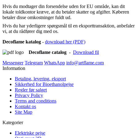
Hvis du modtager din forsendelse uden for EU område, kan dit
lokale toldkontor kræve, at du betaler skatter og afgifter. Køberen
betaler disse omkostninger fuldt ud.
Hvis du har yderligere spørgsmål til en eksporttransaktion, anbefaler
vi, at du rådfører dig med os.
Decoflame
katalog
-
download her (PDF)
Decoflame catalog
-
Download fil
Messenger
Telegram
WhatsApp
info@artflame.com
Information
Betaling, levering, eksport
Sikkerhed for Bioethanolpejse
Regler før salget
Privacy Policy
Terms and conditions
Kontakt os
Site Map
Kategorier
Elektriske pejse