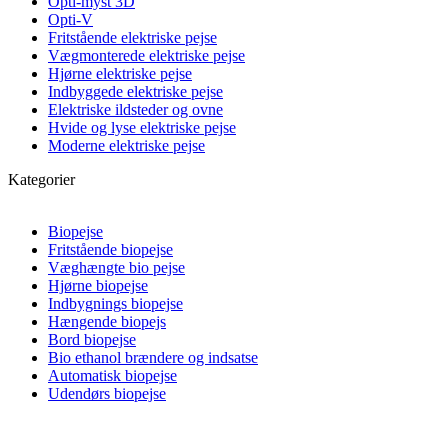
Opti-myst 3D
Opti-V
Fritstående elektriske pejse
Vægmonterede elektriske pejse
Hjørne elektriske pejse
Indbyggede elektriske pejse
Elektriske ildsteder og ovne
Hvide og lyse elektriske pejse
Moderne elektriske pejse
Kategorier
Biopejse
Fritstående biopejse
Væghængte bio pejse
Hjørne biopejse
Indbygnings biopejse
Hængende biopejs
Bord biopejse
Bio ethanol brændere og indsatse
Automatisk biopejse
Udendørs biopejse