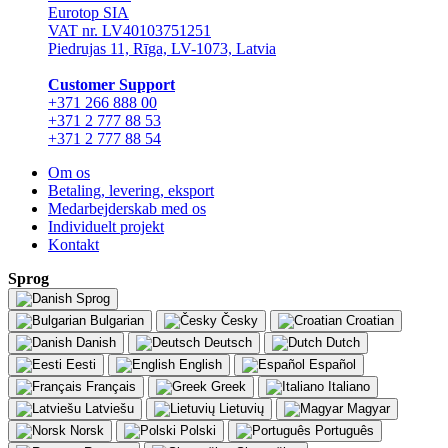
Eurotop SIA
VAT nr. LV40103751251
Piedrujas 11, Rīga, LV-1073, Latvia
Сustomer Support
+371 266 888 00
+371 2 777 88 53
+371 2 777 88 54
Om os
Betaling, levering, eksport
Medarbejderskab med os
Individuelt projekt
Kontakt
Sprog
Sprog
Bulgarian
Česky
Croatian
Danish
Deutsch
Dutch
Eesti
English
Español
Français
Greek
Italiano
Latviešu
Lietuvių
Magyar
Norsk
Polski
Português