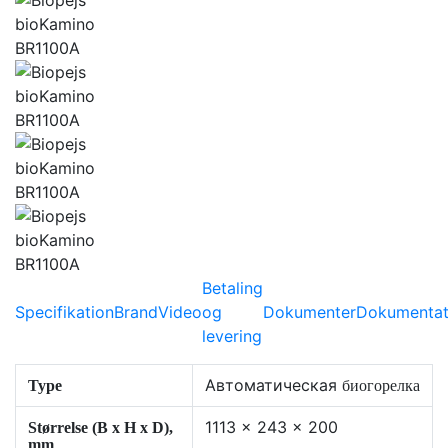
Betaling
Specifikation
Brand
Video
og
Dokumenter
Dokumentat
levering
Aвтоматическая
Type
биогорелкa
1113 x 243 x 200
Størrelse (B x H x D),
mm