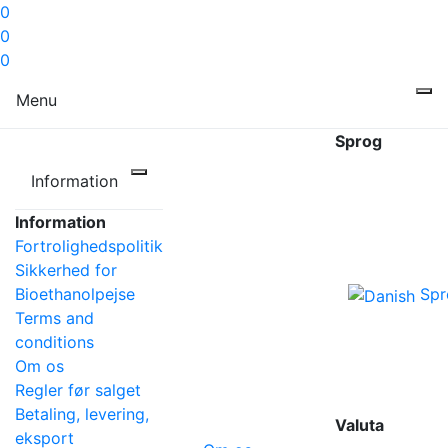
0
0
0
Menu
Sprog
Information
Information
Fortrolighedspolitik
Sikkerhed for
Bioethanolpejse
Spr
Terms and
conditions
Om os
Regler før salget
Betaling, levering,
Valuta
eksport