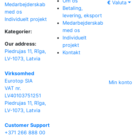
Om os
€
Valuta
Medarbejderskab
Betaling,
med os
levering, eksport
Individuelt projekt
Medarbejderskab
med os
Kategorier:
Individuelt
Our address:
projekt
Piedrujas 11, Rīga,
Kontakt
LV-1073, Latvia
Virksomhed
Eurotop SIA
Min konto
VAT nr.
LV40103751251
Piedrujas 11, Rīga,
LV-1073, Latvia
Сustomer Support
+371 266 888 00