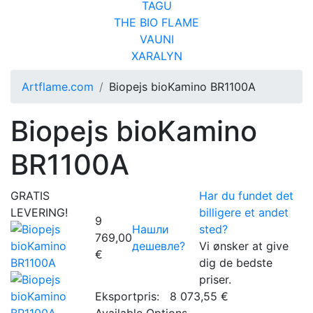
TAGU
THE BIO FLAME
VAUNI
XARALYN
Artflame.com
Biopejs bioKamino BR1100A
Biopejs bioKamino
BR1100A
GRATIS
Har du fundet det
LEVERING!
billigere et andet
9
Нашли
sted?
769,00
дешевле?
Vi ønsker at give
€
dig de bedste
priser.
Eksportpris:
8 073,55 €
Available Options