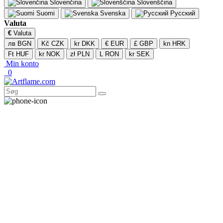
Slovenčina
Slovenščina
Suomi
Svenska
Русский
Valuta
€
Valuta
лв BGN
Kč CZK
kr DKK
€ EUR
£ GBP
kn HRK
Ft HUF
kr NOK
zł PLN
L RON
kr SEK
Min konto
0