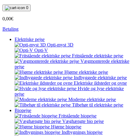
0
0,00€
Betaling
Elektriske pejse
Opti-myst 3D
Opti-V
Fritstående elektriske pejse
Vægmonterede elektriske
pejse
Hjørne elektriske pejse
Indbyggede elektriske pejse
Elektriske ildsteder og ovne
Hvide og lyse elektriske
pejse
Moderne elektriske pejse
Tilbehør til elektriske pejse
Biopejse
Fritstående biopejse
Væghængte bio pejse
Hjørne biopejse
Indbygnings biopejse