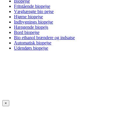
Biopejse
Fritstående biopejse
Væghængte bio pejse
Hjørne biopejse
Indbygnings biopejse
Hængende biopejs
Bord biopejse
Bio ethanol brændere og indsatse
Automatisk biopejse
Udendørs biopejse
×