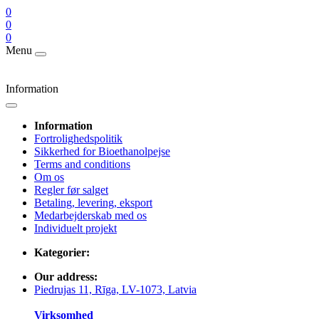
0
0
0
Menu
Information
Information
Fortrolighedspolitik
Sikkerhed for Bioethanolpejse
Terms and conditions
Om os
Regler før salget
Betaling, levering, eksport
Medarbejderskab med os
Individuelt projekt
Kategorier:
Our address:
Piedrujas 11, Rīga, LV-1073, Latvia
Virksomhed