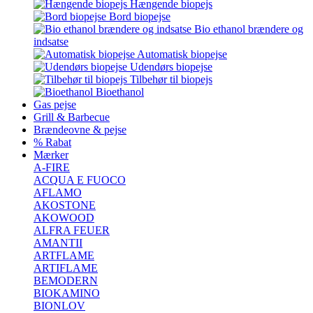
Hængende biopejs
Bord biopejse
Bio ethanol brændere og
indsatse
Automatisk biopejse
Udendørs biopejse
Tilbehør til biopejs
Bioethanol
Gas pejse
Grill & Barbecue
Brændeovne & pejse
% Rabat
Mærker
A-FIRE
ACQUA E FUOCO
AFLAMO
AKOSTONE
AKOWOOD
ALFRA FEUER
AMANTII
ARTFLAME
ARTIFLAME
BEMODERN
BIOKAMINO
BIONLOV