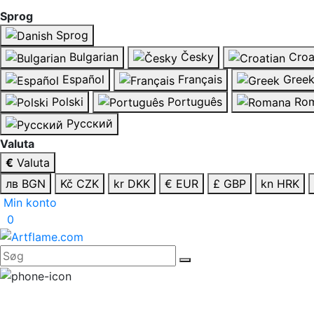
Sprog
Sprog
Bulgarian
Česky
Croa
Español
Français
Gree
Polski
Português
Rom
Русский
Valuta
€
Valuta
лв BGN
Kč CZK
kr DKK
€ EUR
£ GBP
kn HRK
Min konto
0