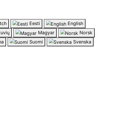
tch
Eesti
English
tuvių
Magyar
Norsk
na
Suomi
Svenska