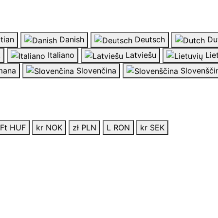
tian
Danish
Deutsch
Du
k
Italiano
Latviešu
Lie
ana
Slovenčina
Slovenšči
Ft HUF
kr NOK
zł PLN
L RON
kr SEK