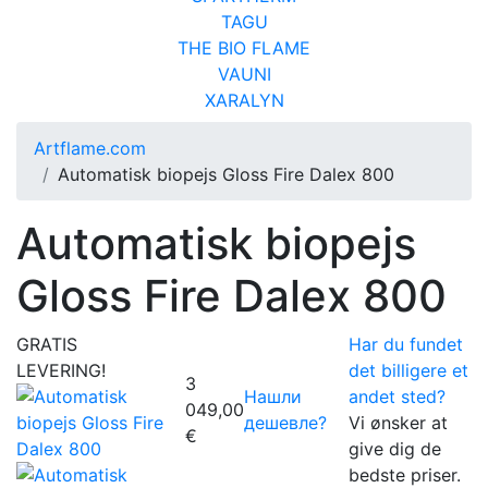
TAGU
THE BIO FLAME
VAUNI
XARALYN
Artflame.com
Automatisk biopejs Gloss Fire Dalex 800
Automatisk biopejs
Gloss Fire Dalex 800
GRATIS
Har du fundet
LEVERING!
det billigere et
3
Нашли
andet sted?
049,00
дешевле?
Vi ønsker at
€
give dig de
bedste priser.