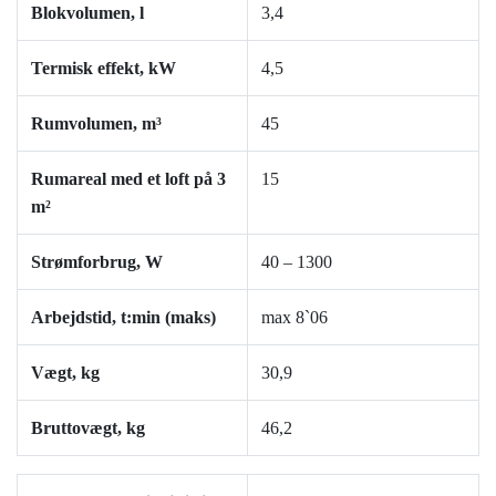
Blokvolumen, l
3,4
Termisk effekt, kW
4,5
Rumvolumen, m³
45
Rumareal med et loft på 3
15
m²
Strømforbrug, W
40 –
1300
Arbejdstid, t:min (maks)
max 8`
06
Vægt, kg
30,9
Bruttovægt, kg
46,2