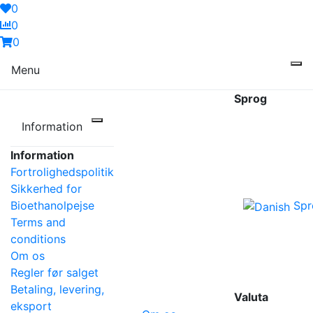
0
0
0
Menu
Sprog
Information
Information
Fortrolighedspolitik
Sikkerhed for
Bioethanolpejse
Spr
Terms and
conditions
Om os
Regler før salget
Betaling, levering,
Valuta
eksport