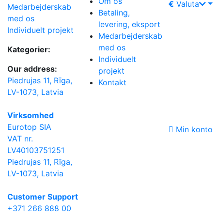
Om os
€
Valuta
Medarbejderskab
Betaling,
med os
levering, eksport
Individuelt projekt
Medarbejderskab
med os
Kategorier:
Individuelt
Our address:
projekt
Piedrujas 11, Rīga,
Kontakt
LV-1073, Latvia
Virksomhed
Eurotop SIA
Min konto
VAT nr.
LV40103751251
Piedrujas 11, Rīga,
LV-1073, Latvia
Сustomer Support
+371 266 888 00