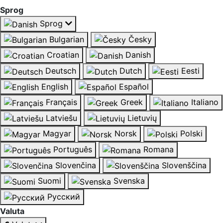
Sprog
Sprog
Bulgarian
Česky
Croatian
Danish
Deutsch
Dutch
Eesti
English
Español
Français
Greek
Italiano
Latviešu
Lietuvių
Magyar
Norsk
Polski
Português
Romana
Slovenčina
Slovenščina
Suomi
Svenska
Русский
Valuta