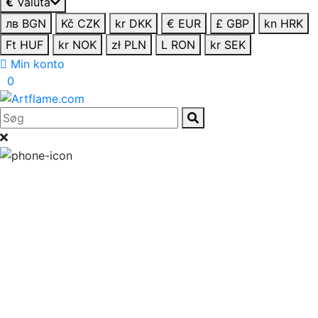
€
Valuta
лв BGN
Kč CZK
kr DKK
€ EUR
£ GBP
kn HRK
Ft HUF
kr NOK
zł PLN
L RON
kr SEK
Min konto
0