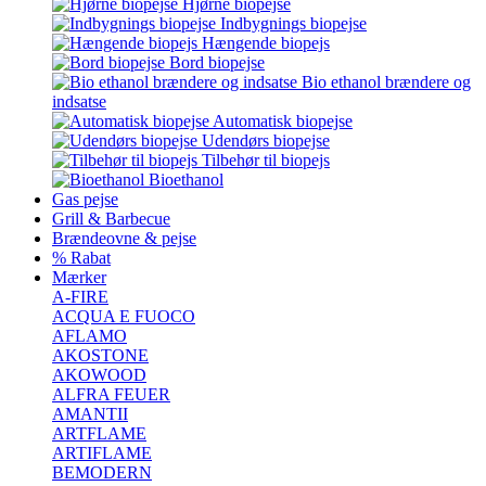
Hjørne biopejse
Indbygnings biopejse
Hængende biopejs
Bord biopejse
Bio ethanol brændere og
indsatse
Automatisk biopejse
Udendørs biopejse
Tilbehør til biopejs
Bioethanol
Gas pejse
Grill & Barbecue
Brændeovne & pejse
% Rabat
Mærker
A-FIRE
ACQUA E FUOCO
AFLAMO
AKOSTONE
AKOWOOD
ALFRA FEUER
AMANTII
ARTFLAME
ARTIFLAME
BEMODERN