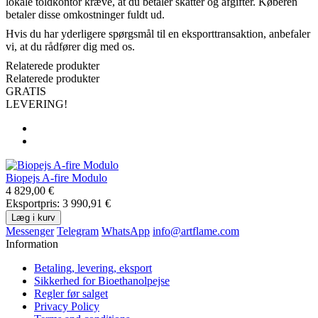
lokale toldkontor kræve, at du betaler skatter og afgifter. Køberen
betaler disse omkostninger fuldt ud.
Hvis du har yderligere spørgsmål til en eksporttransaktion, anbefaler
vi, at du rådfører dig med os.
Relaterede produkter
Relaterede produkter
GRATIS
LEVERING!
Biopejs A-fire Modulo
4 829,00 €
Eksportpris: 3 990,91 €
Læg i kurv
Messenger
Telegram
WhatsApp
info@artflame.com
Information
Betaling, levering, eksport
Sikkerhed for Bioethanolpejse
Regler før salget
Privacy Policy