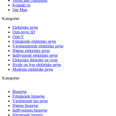
Terms and conditions
Kontakt os
Site Map
Kategorier
Elektriske pejse
Opti-myst 3D
Opti-V
Fritstående elektriske pejse
Vægmonterede elektriske pejse
Hjørne elektriske pejse
Indbyggede elektriske pejse
Elektriske ildsteder og ovne
Hvide og lyse elektriske pejse
Moderne elektriske pejse
Kategorier
Biopejse
Fritstående biopejse
Væghængte bio pejse
Hjørne biopejse
Indbygnings biopejse
Hængende biopejs