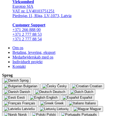
Virksomhed
Eurotop SIA
VAT nr. LV40103751251
Piedrujas 11, Rīga, LV-1073, Latvia
Сustomer Support
+371 266 888 00
+371 2 777 88 53
+371 2 777 88 54
Om os
Betaling, levering, eksport
Medarbejderskab med os
Individuelt projekt
Kontakt
Sprog
Sprog
Bulgarian
Česky
Croatian
Danish
Deutsch
Dutch
Eesti
English
Español
Français
Greek
Italiano
Latviešu
Lietuvių
Magyar
Norsk
Polski
Português