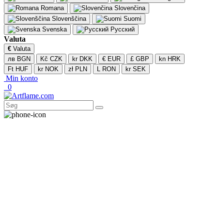
Romana
Slovenčina
Slovenščina
Suomi
Svenska
Русский
Valuta
€
Valuta
лв BGN
Kč CZK
kr DKK
€ EUR
£ GBP
kn HRK
Ft HUF
kr NOK
zł PLN
L RON
kr SEK
Min konto
0