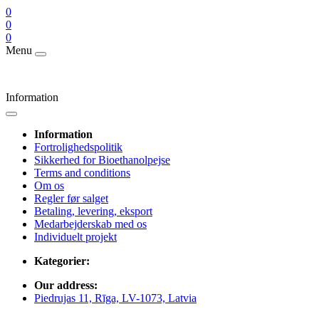
0
0
0
Menu
Information
Information
Fortrolighedspolitik
Sikkerhed for Bioethanolpejse
Terms and conditions
Om os
Regler før salget
Betaling, levering, eksport
Medarbejderskab med os
Individuelt projekt
Kategorier:
Our address:
Piedrujas 11, Rīga, LV-1073, Latvia