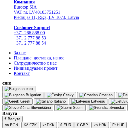
Компания
Eurotop SIA
VAT nr. LV40103751251
Piedrujas 11, Rīga, LV-1073, Latvia
Сustomer Support
+371 266 888 00
+371 2 777 88 53
+371 2 777 88 54
За нас
Плащане, доставка, износ
Сътрудничество с нас
Индивидуален проект
Контакт
език
език
Bulgarian
Česky
Croatian
Greek
Italiano
Latviešu
Slovenščina
Suomi
Svenska
Валута
€
Валута
лв BGN
Kč CZK
kr DKK
€ EUR
£ GBP
kn HRK
Ft HUF