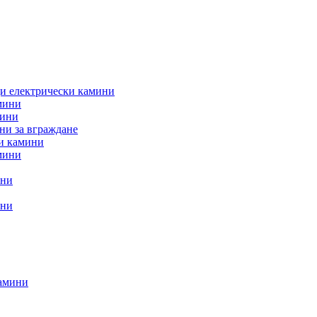
и електрически камини
мини
мини
ни за вграждане
и камини
мини
ини
ини
камини