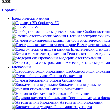
0.00€
Поръчай
Електрически камини
Opti-myst 3D
Opti-V
Свободностоящ
Стенни електрически ка
Ъглови електрически ка
Електрически ками
Електрически огнища 
Бели и светли електрока
Модерни електрокамини
Аксесоари за електрокам
Биокамини
Свободностоящи биокам
Стенни биокамини
Ъглови биокамини
Биокамини за вграждане
Висящи биокамини
Настолни биокамини
Горивни камери за био
Автоматични биокамини
Биокамини за улицата