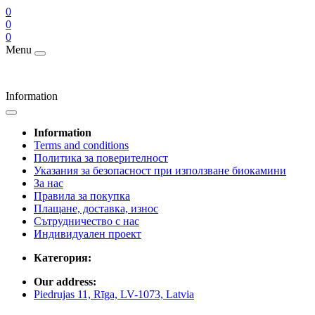
0
0
0
Menu
Information
Information
Terms and conditions
Политика за поверителност
Указания за безопасност при използване биокамини
За нас
Правила за покупка
Плащане, доставка, износ
Сътрудничество с нас
Индивидуален проект
Категория:
Our address:
Piedrujas 11, Rīga, LV-1073, Latvia