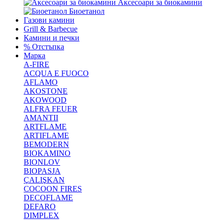
Аксесоари за биокамини
Биоетанол
Газови камини
Grill & Barbecue
Камини и печки
% Отстъпка
Марка
A-FIRE
ACQUA E FUOCO
AFLAMO
AKOSTONE
AKOWOOD
ALFRA FEUER
AMANTII
ARTFLAME
ARTIFLAME
BEMODERN
BIOKAMINO
BIONLOV
BIOPASJA
ÇALIŞKAN
COCOON FIRES
DECOFLAME
DEFARO
DIMPLEX