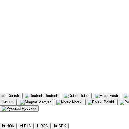
Danish
Deutsch
Dutch
Eesti
Lietuvių
Magyar
Norsk
Polski
Русский
kr NOK
zł PLN
L RON
kr SEK