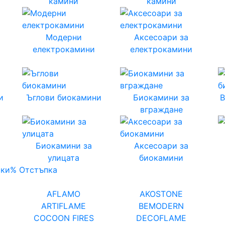
камини
камини
Модерни
Аксесоари за
електрокамини
електрокамини
и
Ъглови биокамини
Биокамини за
вграждане
Биокамини за
Аксесоари за
улицата
биокамини
чки
% Отстъпка
AFLAMO
AKOSTONE
ARTIFLAME
BEMODERN
COCOON FIRES
DECOFLAME