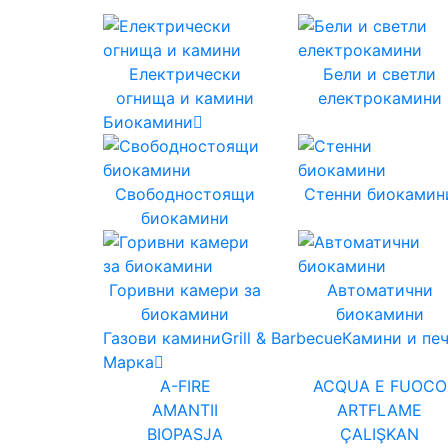
Електрически
Бели и светли
огнища и камини
електрокамини
Биокамини
Свободностоящи
Стенни биокамин
биокамини
Горивни камери за
Автоматични
биокамини
биокамини
Газови камини
Grill & Barbecue
Камини и пе
Марка
A-FIRE
ACQUA E FUOCO
AMANTII
ARTFLAME
BIOPASJA
ÇALIŞKAN