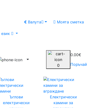
€
Валута
Моята сметка
език
0.00€
Поръчай
0
Ъглови
Електрически
електрически
камини за