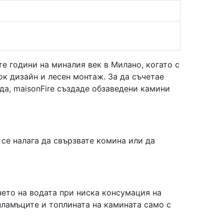
-те години на миналия век в Милано, когато с
к дизайн и лесен монтаж. За да съчетае
да, maisonFire създаде обзаведени камини
 се налага да свързвате комина или да
нето на водата при ниска консумация на
ламъците и топлината на камината само с