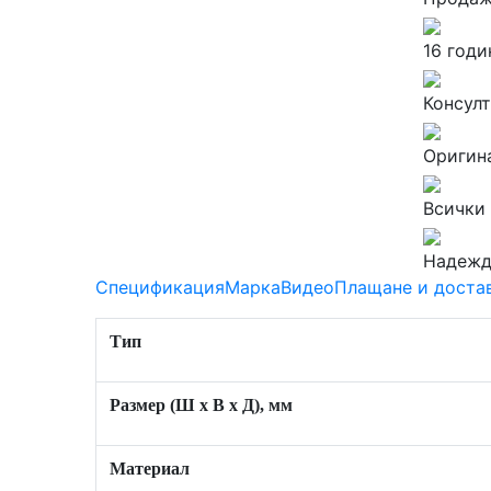
16 годи
Консул
Оригина
Всички
Надежд
Спецификация
Марка
Видео
Плащане и доста
Тип
Размер (Ш x В x Д), мм
Материал