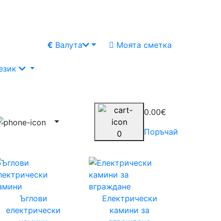
€
Валута
Моята сметка
език
0.00€
Поръчай
0
Ъглови
Електрически
електрически
камини за