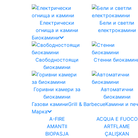
Електрически
Бели и светли
огнища и камини
електрокамини
Биокамини
Свободностоящи
Стенни биокамин
биокамини
Горивни камери за
Автоматични
биокамини
биокамини
Газови камини
Grill & Barbecue
Камини и пе
Марка
A-FIRE
ACQUA E FUOCO
AMANTII
ARTFLAME
BIOPASJA
ÇALIŞKAN