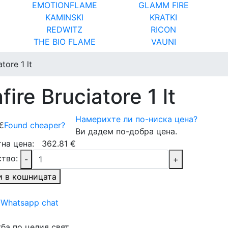
EMOTIONFLAME
GLAMM FIRE
KAMINSKI
KRATKI
REDWITZ
RICON
THE BIO FLAME
VAUNI
tore 1 lt
re Bruciatore 1 lt
Намерихте ли по-ниска цена?
€
Found cheaper?
Ви дадем по-добра цена.
тна цена:
362.81 €
тво:
-
+
и в кошницата
Whatsapp chat
ба по целия свят