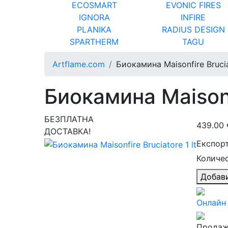
ECOSMART
EVONIC FIRES
IGNORA
INFIRE
PLANIKA
RADIUS DESIGN
SPARTHERM
TAGU
Artflame.com
Биокамина Maisonfire Brucia
Биокамина Maisonfi
БЕЗПЛАТНА
439.00 
ДОСТАВКА!
Експор
Количес
Добав
Онлайн 
Продаж