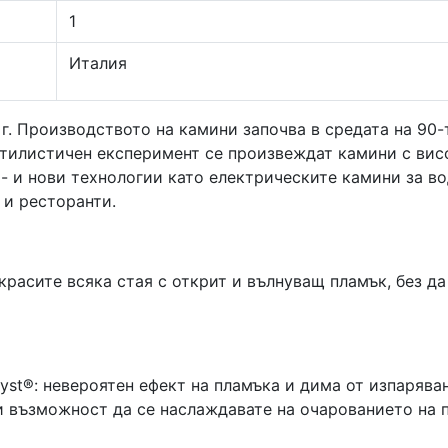
1
Италия
2 г. Производството на камини започва в средата на 90
тилистичен експеримент се произвеждат камини с висо
- и нови технологии като електрическите камини за во
 и ресторанти.
украсите всяка стая с открит и вълнуващ пламък, без да
yst®: невероятен ефект на пламъка и дима от изпарява
 възможност да се наслаждавате на очарованието на п