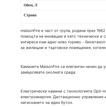
Обем, Л
Страна
maisonFire е част от група, родена през 196
помощта на иновации и като технически и с
интереса към едно ново гориво - биоетанол 
за жилищни и търговски помещения, хотели
Камините MaisonFire са елегантен начин да 
замърсявате околната среда.
Електрически камини с технологията Opti-m
електроенергия. Дистанционно управление и
натискането на един бутон.