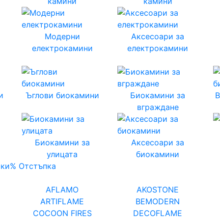
камини
камини
Модерни
Аксесоари за
електрокамини
електрокамини
и
Ъглови биокамини
Биокамини за
вграждане
Биокамини за
Аксесоари за
улицата
биокамини
чки
% Отстъпка
AFLAMO
AKOSTONE
ARTIFLAME
BEMODERN
COCOON FIRES
DECOFLAME