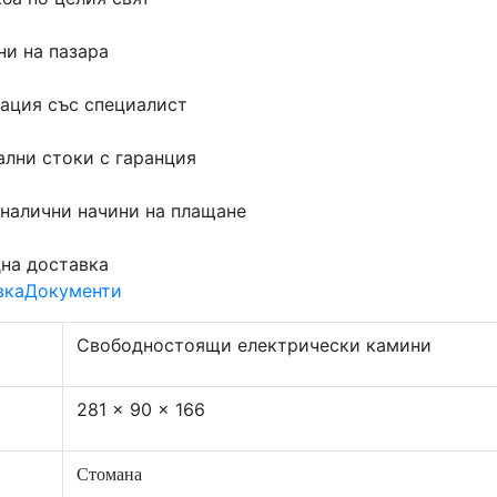
ни на пазара
тация със специалист
лни стоки с гаранция
 налични начини на плащане
на доставка
вка
Документи
Свободностоящи електрически камини
281 x 90 x 166
Стомана