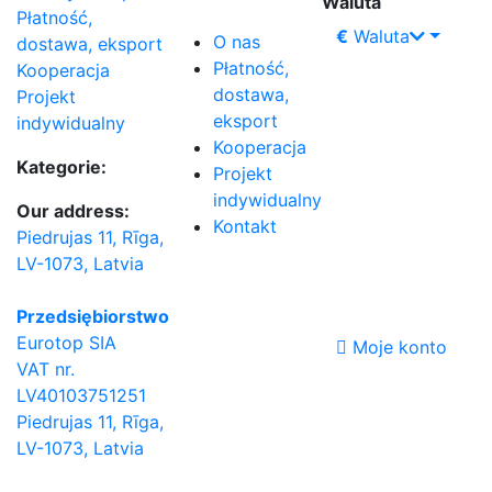
Waluta
Płatność,
€
Waluta
O nas
dostawa, eksport
Płatność,
Kooperacja
dostawa,
Projekt
eksport
indywidualny
Kooperacja
Kategorie:
Projekt
indywidualny
Our address:
Kontakt
Piedrujas 11, Rīga,
LV-1073, Latvia
Przedsiębiorstwo
Eurotop SIA
Moje konto
VAT nr.
LV40103751251
Piedrujas 11, Rīga,
LV-1073, Latvia