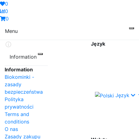
0
0
0
Menu
Język
Information
Information
Biokominki -
zasady
bezpieczeństwa
Język
Polityka
prywatności
Terms and
conditions
O nas
Zasady zakupu