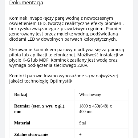
Dokumentacja
Kominek Invapo łączy parę wodną z nowoczesnym
oświetleniem LED, tworząc realistyczne efekty płomieni,
bez ryzyka związanego z prawdziwym ogniem. Płomień
generowany jest przez mgiełkę wodną, podświetlaną
diodami LED w dowolnych barwach kolorystycznych.
Sterowanie kominkiem parowym odbywa się za pomocą
pilota lub aplikacji telefonicznej. Możliwość instalacji w
płycie K-G lub MDF. Kominek zasilany jest wodą oraz
wymaga podłączenia sieciowego 220V.
Kominki parowe Invapo wyposażone są w najwyższej
jakości technologię Optimyst®
Rodzaj
Wbudowany
Rozmiar (szer. x wys. x gł.),
1800
х 450(648) х
mm
400
mm
Materiał
Stal
Zdalne sterowanie
+