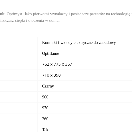
lti Optimyst. Jako pierwotni wynalazcy i posiadacze patentów na technologię 
iadczasz ciepła i otoczenia w domu.
Kominki i wkłady elektryczne do zabudowy
Optiflame
762 x 775 x 357
710 x 390
Czarny
900
970
260
Tak