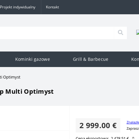
Projekt indywidualny
Kontakt
Kominki gazowe
Grill & Barbecue
Kom
ti Optimyst
p Multi Optimyst
Znalazł
2 999.00 €
Zaprasz
Cena eksportowa:
2 478.51 €