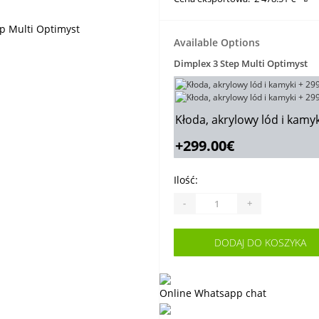
Available Options
Dimplex 3 Step Multi Optimyst
Kłoda, akrylowy lód i kamyk
+299.00€
Ilość:
-
+
DODAJ DO KOSZYKA
Online Whatsapp chat