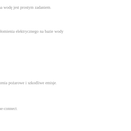
 na wodę jest prostym zadaniem.
płomienia elektrycznego na bazie wody
żenia pożarowe i szkodliwe emisje.
e-connect.