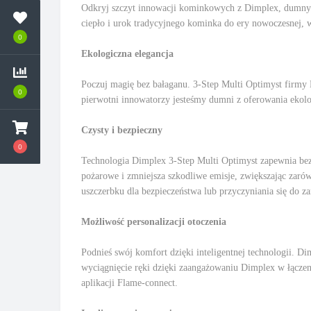
Odkryj szczyt innowacji kominkowych z Dimplex, dumnym 
ciepło i urok tradycyjnego kominka do ery nowoczesnej,
0
Ekologiczna elegancja
Poczuj magię bez bałaganu. 3-Step Multi Optimyst firmy 
0
pierwotni innowatorzy jesteśmy dumni z oferowania ekolog
Czysty i bezpieczny
0
Technologia Dimplex 3-Step Multi Optimyst zapewnia bezp
pożarowe i zmniejsza szkodliwe emisje, zwiększając zaró
uszczerbku dla bezpieczeństwa lub przyczyniania się do za
Możliwość personalizacji otoczenia
Podnieś swój komfort dzięki inteligentnej technologii. 
wyciągnięcie ręki dzięki zaangażowaniu Dimplex w łączeni
aplikacji Flame-connect.