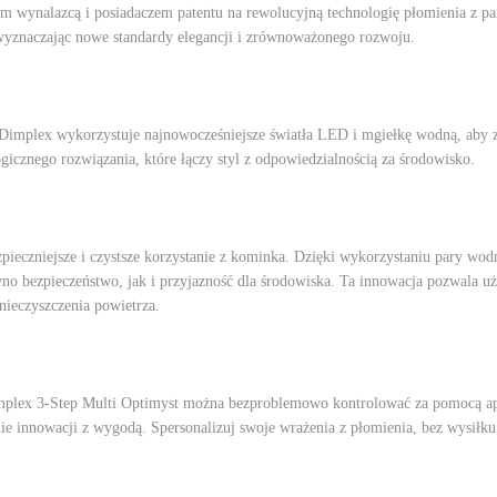
wynalazcą i posiadaczem patentu na rewolucyjną technologię płomienia z pa
 wyznaczając nowe standardy elegancji i zrównoważonego rozwoju.
Dimplex wykorzystuje najnowocześniejsze światła LED i mgiełkę wodną, ​​aby z
icznego rozwiązania, które łączy styl z odpowiedzialnością za środowisko.
ieczniejsze i czystsze korzystanie z kominka. Dzięki wykorzystaniu pary wodn
wno bezpieczeństwo, jak i przyjazność dla środowiska. Ta innowacja pozwala u
nieczyszczenia powietrza.
Dimplex 3-Step Multi Optimyst można bezproblemowo kontrolować za pomocą apl
e innowacji z wygodą. Spersonalizuj swoje wrażenia z płomienia, bez wysiłku 