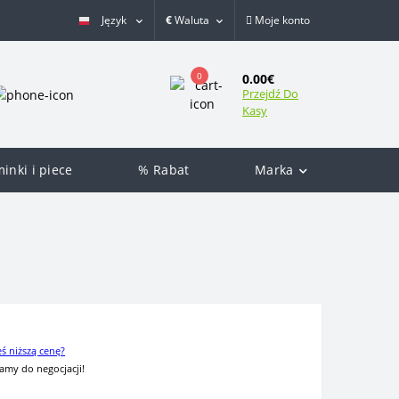
Język
€
Waluta
Moje konto
0
0.00€
Przejdź Do
Kasy
inki i piece
% Rabat
Marka
eś niższą cenę?
amy do negocjacji!