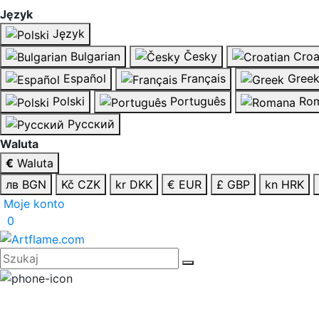
Język
Język
Bulgarian
Česky
Croa
Español
Français
Gree
Polski
Português
Rom
Русский
Waluta
€
Waluta
лв BGN
Kč CZK
kr DKK
€ EUR
£ GBP
kn HRK
Moje konto
0