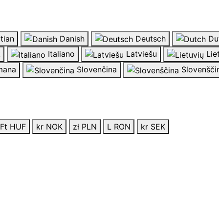
tian
Danish
Deutsch
Du
k
Italiano
Latviešu
Lie
ana
Slovenčina
Slovenšči
Ft HUF
kr NOK
zł PLN
L RON
kr SEK