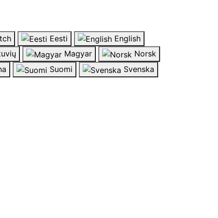
tch
Eesti
English
tuvių
Magyar
Norsk
na
Suomi
Svenska