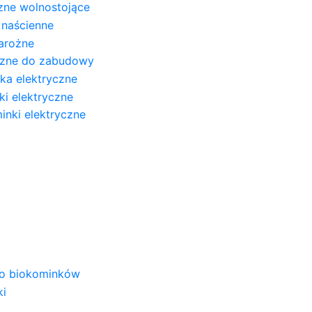
zne wolnostojące
 naścienne
narożne
yczne do zabudowy
ska elektryczne
nki elektryczne
nki elektryczne
 do biokominków
ki