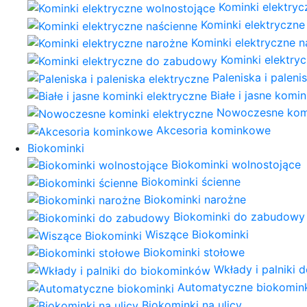
Kominki elektryc
Kominki elektryczne
Kominki elektryczne 
Kominki elektr
Paleniska i paleni
Białe i jasne komi
Nowoczesne komi
Akcesoria kominkowe
Biokominki
Biokominki wolnostojące
Biokominki ścienne
Biokominki narożne
Biokominki do zabudowy
Wiszące Biokominki
Biokominki stołowe
Wkłady i palniki
Automatyczne biokomin
Biokominki na ulicy