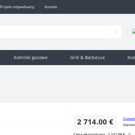
Projekt indywidualny
Kontakt
Kominki gazowe
Grill & Barbecue
Kom
Znalazł
2 714.00 €
Zaprasz
Cena eksportowa:
2 242.98 €