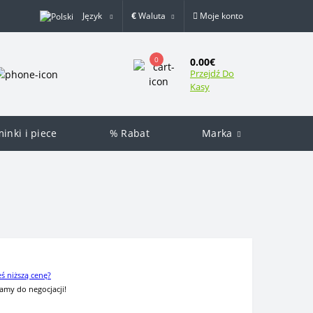
Język
€
Waluta
Moje konto
0
0.00€
Przejdź Do
Kasy
inki i piece
% Rabat
Marka
eś niższą cenę?
amy do negocjacji!