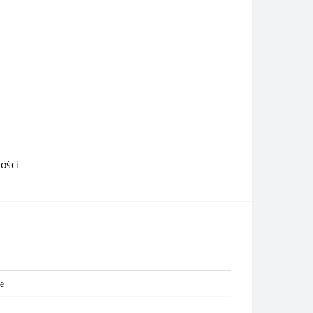
ości
e