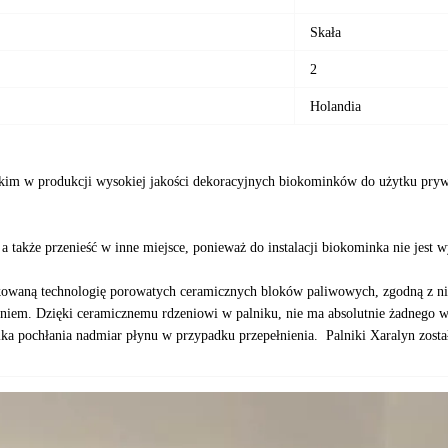
Skała
2
Holandia
skim w produkcji wysokiej jakości dekoracyjnych biokominków do użytku pryw
także przenieść w inne miejsce, ponieważ do instalacji biokominka nie jes
ikowaną technologię porowatych ceramicznych bloków paliwowych, zgodną z n
niem. Dzięki ceramicznemu rdzeniowi w palniku, nie ma absolutnie żadnego wy
a pochłania nadmiar płynu w przypadku przepełnienia. Palniki Xaralyn zostały