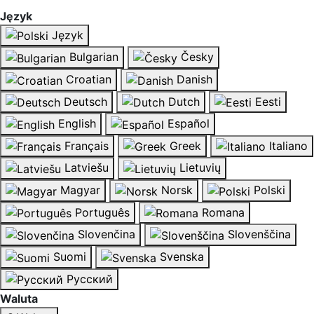
Język
Język
Bulgarian
Česky
Croatian
Danish
Deutsch
Dutch
Eesti
English
Español
Français
Greek
Italiano
Latviešu
Lietuvių
Magyar
Norsk
Polski
Português
Romana
Slovenčina
Slovenščina
Suomi
Svenska
Русский
Waluta