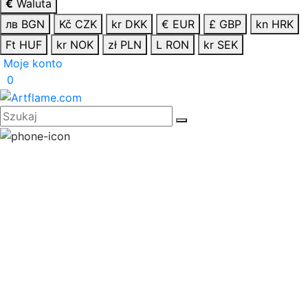
€
Waluta
лв BGN
Kč CZK
kr DKK
€ EUR
£ GBP
kn HRK
Ft HUF
kr NOK
zł PLN
L RON
kr SEK
Moje konto
0