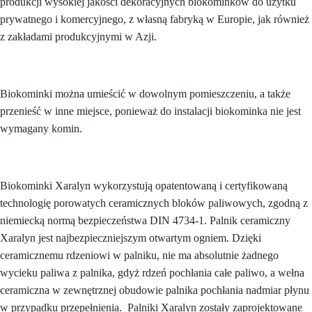
produkcji wysokiej jakości dekoracyjnych biokominków do użytku
prywatnego i komercyjnego, z własną fabryką w Europie, jak również
z zakładami produkcyjnymi w Azji.
Biokominki można umieścić w dowolnym pomieszczeniu, a także
przenieść w inne miejsce, ponieważ do instalacji biokominka nie jest
wymagany komin.
Biokominki Xaralyn wykorzystują opatentowaną i certyfikowaną
technologię porowatych ceramicznych bloków paliwowych, zgodną z
niemiecką normą bezpieczeństwa DIN 4734-1. Palnik ceramiczny
Xaralyn jest najbezpieczniejszym otwartym ogniem. Dzięki
ceramicznemu rdzeniowi w palniku, nie ma absolutnie żadnego
wycieku paliwa z palnika, gdyż rdzeń pochłania całe paliwo, a wełna
ceramiczna w zewnętrznej obudowie palnika pochłania nadmiar płynu
w przypadku przepełnienia. Palniki Xaralyn zostały zaprojektowane