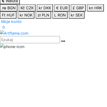
€
Waluta
лв BGN
Kč CZK
kr DKK
€ EUR
£ GBP
kn HRK
Ft HUF
kr NOK
zł PLN
L RON
kr SEK
Moje konto
0