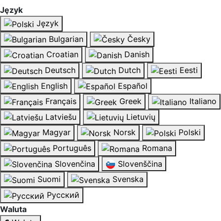
Język
Język
Bulgarian
Česky
Croatian
Danish
Deutsch
Dutch
Eesti
English
Español
Français
Greek
Italiano
Latviešu
Lietuvių
Magyar
Norsk
Polski
Português
Romana
Slovenčina
Slovenščina
Suomi
Svenska
Русский
Waluta