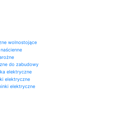
zne wolnostojące
 naścienne
narożne
yczne do zabudowy
ska elektryczne
nki elektryczne
nki elektryczne