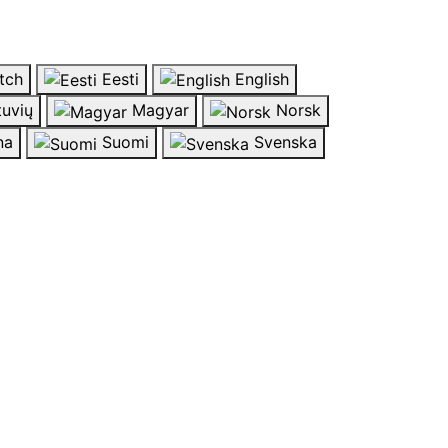
tch
Eesti
English
tuvių
Magyar
Norsk
na
Suomi
Svenska