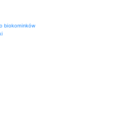
 do biokominków
ki