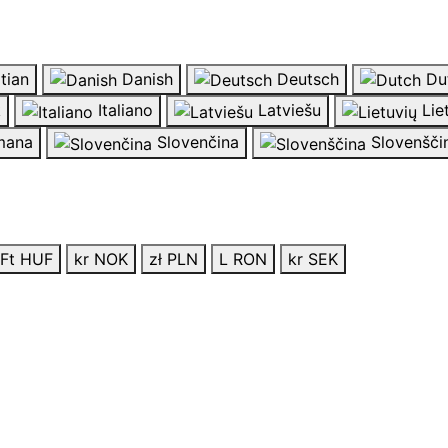
tian
Danish
Deutsch
Du
k
Italiano
Latviešu
Lie
ana
Slovenčina
Slovenšči
Ft HUF
kr NOK
zł PLN
L RON
kr SEK