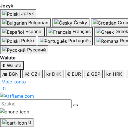
Język
Język
Bulgarian
Česky
Croa
Español
Français
Gree
Polski
Português
Rom
Русский
Waluta
€
Waluta
лв BGN
Kč CZK
kr DKK
€ EUR
£ GBP
kn HRK
Moje konto
0
0