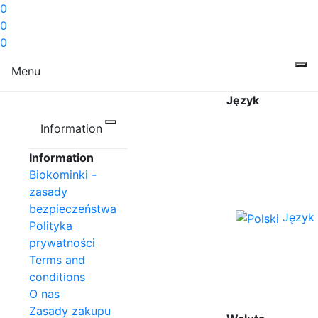
0
0
0
Menu
Język
Information
Information
Biokominki -
zasady
bezpieczeństwa
Język
Polityka
prywatności
Terms and
conditions
O nas
Zasady zakupu