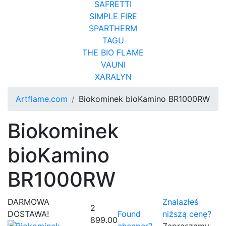
SAFRETTI
SIMPLE FIRE
SPARTHERM
TAGU
THE BIO FLAME
VAUNI
XARALYN
Artflame.com
Biokominek bioKamino BR1000RW
Biokominek
bioKamino
BR1000RW
DARMOWA
Znalazłeś
2
DOSTAWA!
Found
niższą cenę?
899.00
cheaper?
Zapraszamy