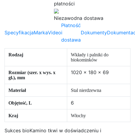
płatności
Niezawodna dostawa
Płatność
Specyfikacja
Marka
Video
i
Dokumenty
Dokumentac
dostawa
Rodzaj
Wkłady i palniki do
biokominków
1020 x 180 x 69
Rozmiar (szer. x wys. x
gł.), mm
Materiał
Stal nierdzewna
6
Objętość, L
Kraj
Włochy
Sukces bioKamino tkwi w doświadczeniu i