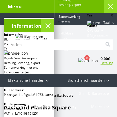
levering, export
Menu
Taal
0
Samenwerking
met ons
Taal
Information
Valuta
€
Valuta
Individueel
Information
Mijn account
project
Bio-ethanol haard - Veiligheid
Privacybeleid
Terms and conditions
Contact
Over ons
0
Regels Voor Aankopen
0,00€
Betaling
Betaling, levering, export
Samenwerking met ons
Individueel project
Elektrische haarden
Bio-ethanol haarden
Categorieën:
Our address:
Gashaarden
Grill & Barbecue
Piedrujas 11, Rīga, LV-1073, Latvia
Artflame.com
Gashaard Planika Square
Onderneming
Gashaard Planika Square
Haarden en kachels
% Korting
Merken
Eurotop SIA
VAT nr. LV40103751251