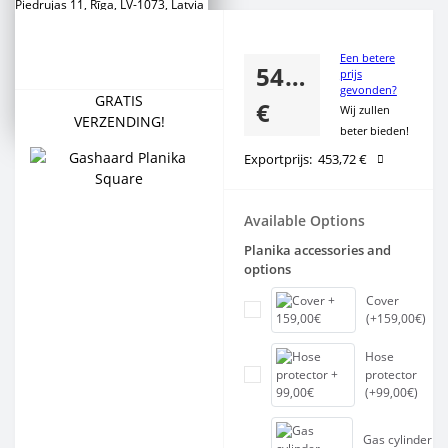
Piedrujas 11, Rīga, LV-1073, Latvia
Сustomer Support
Een betere
+371 266 888 00
549,00
prijs
+371 2 777 88 53
gevonden?
+371 2 777 88 54
GRATIS
€
Wij zullen
VERZENDING!
beter bieden!
Exportprijs:
453,72 €
Available Options
Planika accessories and
options
Cover
(+159,00€)
Hose
protector
(+99,00€)
Gas cylinder