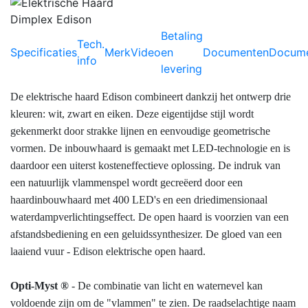
Betaling
Tech.
Specificaties
Merk
Video
en
Documenten
Docume
info
levering
De elektrische haard Edison combineert dankzij het ontwerp drie
kleuren: wit, zwart en eiken. Deze eigentijdse stijl wordt
gekenmerkt door strakke lijnen en eenvoudige geometrische
vormen. De inbouwhaard is gemaakt met LED-technologie en is
daardoor een uiterst kosteneffectieve oplossing. De indruk van
een natuurlijk vlammenspel wordt gecreëerd door een
haardinbouwhaard met 400 LED's en een driedimensionaal
waterdampverlichtingseffect. De open haard is voorzien van een
afstandsbediening en een geluidssynthesizer. De gloed van een
laaiend vuur - Edison elektrische open haard.
Opti-Myst ®
- De combinatie van licht en waternevel kan
voldoende zijn om de "vlammen" te zien. De raadselachtige naam