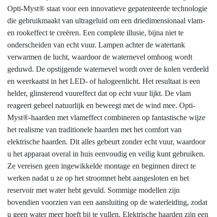
Opti-Myst® staat voor een innovatieve gepatenteerde technologie
die gebruikmaakt van ultrageluid om een ​​driedimensionaal vlam-
en rookeffect te creëren. Een complete illusie, bijna niet te
onderscheiden van echt vuur. Lampen achter de watertank
verwarmen de lucht, waardoor de waternevel omhoog wordt
geduwd. De opstijgende waternevel wordt over de kolen verdeeld
en weerkaatst in het LED- of halogeenlicht. Het resultaat is een
helder, glinsterend vuureffect dat op echt vuur lijkt. De vlam
reageert geheel natuurlijk en beweegt met de wind mee. Opti-
Myst®-haarden met vlameffect combineren op fantastische wijze
het realisme van traditionele haarden met het comfort van
elektrische haarden. Dit alles gebeurt zonder echt vuur, waardoor
u het apparaat overal in huis eenvoudig en veilig kunt gebruiken.
Ze vereisen geen ingewikkelde montage en beginnen direct te
werken nadat u ze op het stroomnet hebt aangesloten en het
reservoir met water hebt gevuld. Sommige modellen zijn
bovendien voorzien van een aansluiting op de waterleiding, zodat
u geen water meer hoeft bij te vullen. Elektrische haarden zijn een