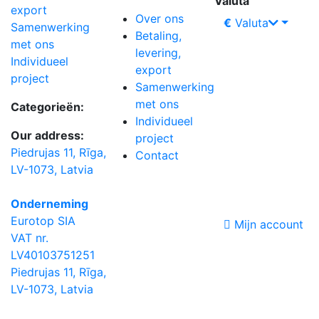
Valuta
export
Over ons
€
Valuta
Samenwerking
Betaling,
met ons
levering,
Individueel
export
project
Samenwerking
met ons
Categorieën:
Individueel
Our address:
project
Piedrujas 11, Rīga,
Contact
LV-1073, Latvia
Onderneming
Eurotop SIA
Mijn account
VAT nr.
LV40103751251
Piedrujas 11, Rīga,
LV-1073, Latvia